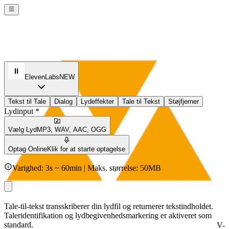
ElevenLabs
NEW
Tekst til Tale
Dialog
Lydeffekter
Tale til Tekst
Støjfjerner
Lydinput *
Vælg Lyd
MP3, WAV, AAC, OGG
Optag Online
Klik for at starte optagelse
Varighed: 3s ~ 60min | Maks. størrelse: 50MB
Tale-til-tekst transskriberer din lydfil og returnerer tekstindholdet.
Taleridentifikation og lydbegivenhedsmarkering er aktiveret som
standard.
V-