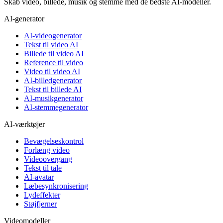
Skab video, billede, musik og stemme med de bedste AI-modeller.
AI-generator
AI-videogenerator
Tekst til video AI
Billede til video AI
Reference til video
Video til video AI
AI-billedgenerator
Tekst til billede AI
AI-musikgenerator
AI-stemmegenerator
AI-værktøjer
Bevægelseskontrol
Forlæng video
Videoovergang
Tekst til tale
AI-avatar
Læbesynkronisering
Lydeffekter
Støjfjerner
Videomodeller