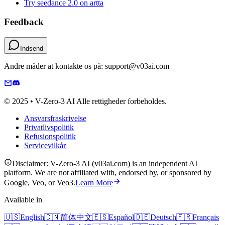
Try seedance 2.0 on artta
Feedback
Indsend
Andre måder at kontakte os på: support@v03ai.com
© 2025 • V-Zero-3 AI Alle rettigheder forbeholdes.
Ansvarsfraskrivelse
Privatlivspolitik
Refusionspolitik
Servicevilkår
Disclaimer: V-Zero-3 AI (v03ai.com) is an independent AI
platform. We are not affiliated with, endorsed by, or sponsored by
Google, Veo, or Veo3.
Learn More
Available in
🇺🇸
English
🇨🇳
简体中文
🇪🇸
Español
🇩🇪
Deutsch
🇫🇷
Français