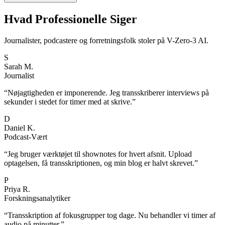
Hvad Professionelle Siger
Journalister, podcastere og forretningsfolk stoler på V-Zero-3 AI.
S
Sarah M.
Journalist
“
Nøjagtigheden er imponerende. Jeg transskriberer interviews på
sekunder i stedet for timer med at skrive.
”
D
Daniel K.
Podcast-Vært
“
Jeg bruger værktøjet til shownotes for hvert afsnit. Upload
optagelsen, få transskriptionen, og min blog er halvt skrevet.
”
P
Priya R.
Forskningsanalytiker
“
Transskription af fokusgrupper tog dage. Nu behandler vi timer af
audio på minutter.
”