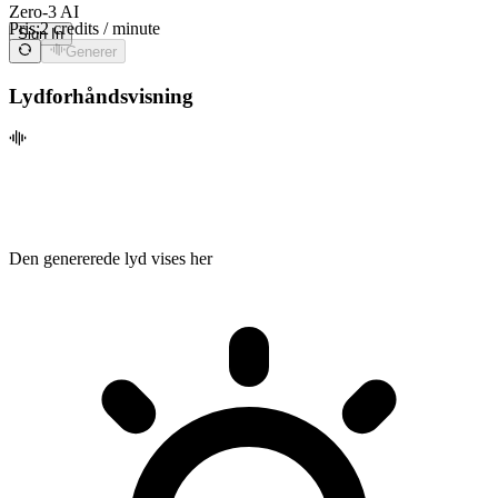
Zero-3 AI
Pris:
2 credits / minute
Sign In
Generer
Lydforhåndsvisning
Den genererede lyd vises her