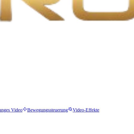
anges Video
Bewegungssteuerung
Video-Effekte