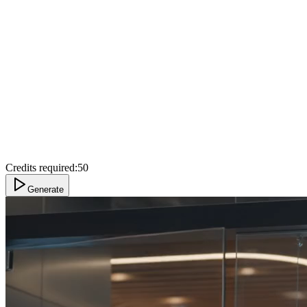
Credits required:
50
Generate