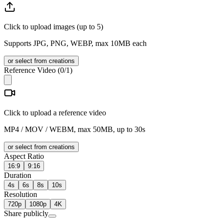
Click to upload images (up to 5)
Supports JPG, PNG, WEBP, max 10MB each
or select from creations
Reference Video
(
0
/1)
Click to upload a reference video
MP4 / MOV / WEBM, max 50MB, up to 30s
or select from creations
Aspect Ratio
16:9
9:16
Duration
4s
6s
8s
10s
Resolution
720p
1080p
4K
Share publicly