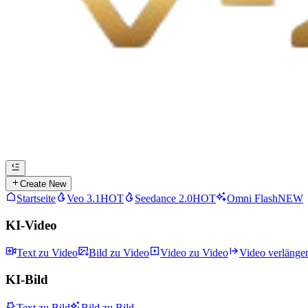
Create New
Startseite
Veo 3.1
HOT
Seedance 2.0
HOT
Omni Flash
NEW
KI-Video
Text zu Video
Bild zu Video
Video zu Video
Video verlänge
KI-Bild
Text zu Bild
Bild zu Bild