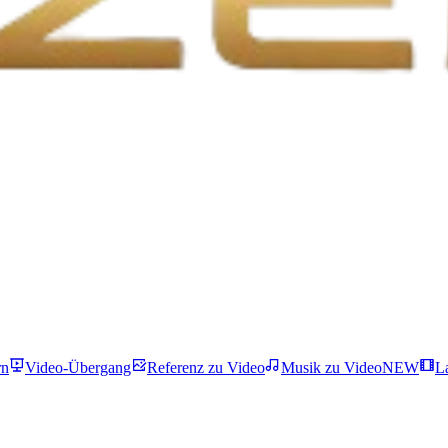
rn
Video-Übergang
Referenz zu Video
Musik zu Video
NEW
L