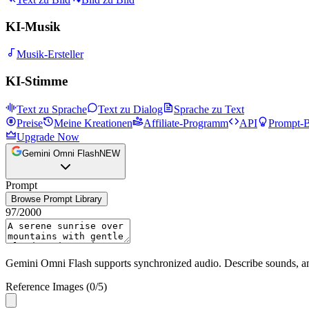
KI-Musik
Musik-Ersteller
KI-Stimme
Text zu Sprache
Text zu Dialog
Sprache zu Text
Preise
Meine Kreationen
Affiliate-Programm
API
Prompt-B
Upgrade Now
Gemini Omni Flash
NEW
Prompt
Browse Prompt Library
97
/
2000
Gemini Omni Flash supports synchronized audio. Describe sounds, amb
Reference Images
(
0
/
5
)