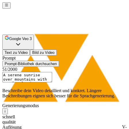
Google Veo 3
Text zu Video
Bild zu Video
Prompt
Prompt-Bibliothek durchsuchen
51
/2000
Beschreibe dein Video detailliert und konkret. Längere
Beschreibungen eignen sich besser für die Sprachgenerierung.
Generierungsmodus
i
schnell
qualität
V-
Auflösung