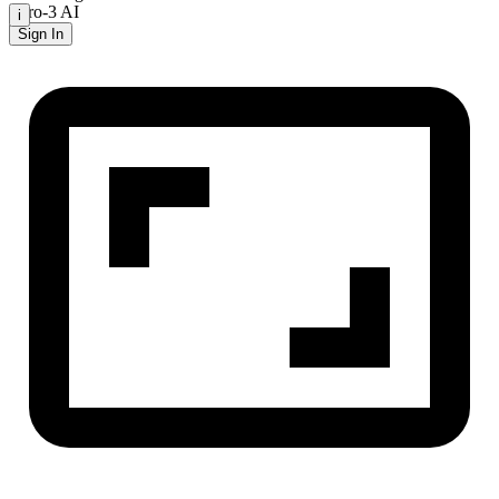
Zero-3 AI
i
Sign In