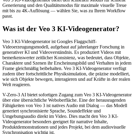
Generierung und den Qualitätsmodus für maximale visuelle Treue
mit bis zu 4K-Auflösung — wählen Sie, was zu Ihrem Workflow
passt.
Was ist der Veo 3 KI-Videogenerator?
Veo 3 KI-Videogenerator ist Googles Flaggschiff-
Videoerzeugungsmodell, aufgebaut auf jahrelanger Forschung in
generativer KI und Videoverständnis. Es produziert Videos mit
bemerkenswerter zeitlicher Konsistenz, was bedeutet, dass Objekte,
Charaktere und Szenen ihr Erscheinungsbild und Verhalten in jedem
Frame gleichmäßig beibehalten. Veo 3 KI-Videogenerator verfügt
zudem über fortschrittliche Physiksimulation, die präzise modelliert,
wie sich Objekte bewegen, interagieren und auf Kräfte in der realen
Welt reagieren.
V-Zero-3 AI bietet sofortigen Zugang zum Veo 3 KI-Videogenerator
über eine übersichtliche Weboberfläche. Eine der herausragenden
Fähigkeiten von Veo 3 ist natives Audio mit Dialog — das Modell
generiert synchronisierte Sprache, Soundeffekte und
Umgebungsaudio direkt im Video. Dies macht den Veo 3 KI-
Videogenerator besonders geeignet für narrative Inhalte,
Produktdemonstrationen und jedes Projekt, bei dem audiovisuelle
Synchronisation wichtig ist.