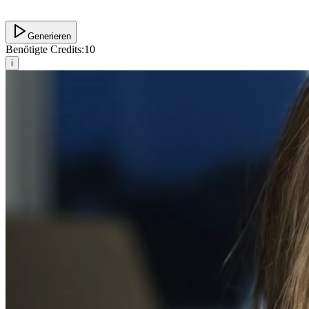
Generieren
Benötigte Credits:
10
i