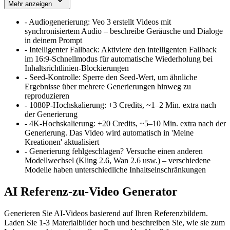
Mehr anzeigen
-
Audiogenerierung
:
Veo 3 erstellt Videos mit
synchronisiertem Audio – beschreibe Geräusche und Dialoge
in deinem Prompt
-
Intelligenter Fallback
:
Aktiviere den intelligenten Fallback
im 16:9-Schnellmodus für automatische Wiederholung bei
Inhaltsrichtlinien-Blockierungen
-
Seed-Kontrolle
:
Sperre den Seed-Wert, um ähnliche
Ergebnisse über mehrere Generierungen hinweg zu
reproduzieren
-
1080P-Hochskalierung
:
+3 Credits, ~1–2 Min. extra nach
der Generierung
-
4K-Hochskalierung
:
+20 Credits, ~5–10 Min. extra nach der
Generierung. Das Video wird automatisch in 'Meine
Kreationen' aktualisiert
-
Generierung fehlgeschlagen? Versuche einen anderen
Modellwechsel (Kling 2.6, Wan 2.6 usw.) – verschiedene
Modelle haben unterschiedliche Inhaltseinschränkungen
AI Referenz-zu-Video Generator
Generieren Sie AI-Videos basierend auf Ihren Referenzbildern.
Laden Sie 1-3 Materialbilder hoch und beschreiben Sie, wie sie zum