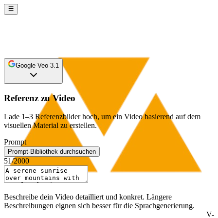
Google Veo 3.1
Referenz zu Video
Lade 1–3 Referenzbilder hoch, um ein Video basierend auf dem
visuellen Material zu erstellen.
Prompt
Prompt-Bibliothek durchsuchen
51
/2000
Beschreibe dein Video detailliert und konkret. Längere
Beschreibungen eignen sich besser für die Sprachgenerierung.
V-