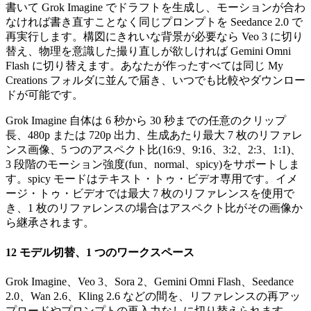
書いて Grok Imagine でドラフトを生成し、モーションが合わ
なければ書き直すことなく同じプロンプトを Seedance 2.0 で
再実行します。構図にきれいな背景が必要なら Veo 3 に切り
替え、物理を意識した撮り直しが欲しければ Gemini Omni
Flash に切り替えます。あなたが作ったすべては同じ My
Creations フォルダに並んで届き、いつでも比較やダウンロー
ドが可能です。
Grok Imagine 自体は 6 秒から 30 秒までの任意のクリップ
長、480p または 720p 出力、生成あたり最大 7 枚のリファレ
ンス画像、5 つのアスペクト比(16:9、9:16、3:2、2:3、1:1)、
3 段階のモーション強度(fun、normal、spicy)をサポートしま
す。spicy モードはテキスト・トゥ・ビデオ専用です。イメ
ージ・トゥ・ビデオでは最大 7 枚のリファレンスを使用で
き、1 枚のリファレンスの場合はアスペクト比がその画像か
ら継承されます。
12 モデル切替、1 つのワークスペース
Grok Imagine、Veo 3、Sora 2、Gemini Omni Flash、Seedance
2.0、Wan 2.6、Kling 2.6 などの間を、リファレンスの再アッ
プロードやプロンプトの再入力なしに切り替えられます。