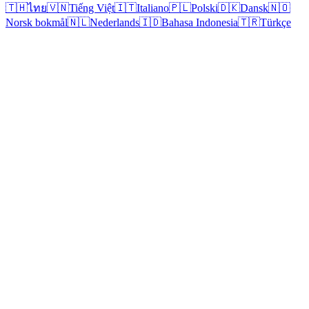
🇹🇭
ไทย
🇻🇳
Tiếng Việt
🇮🇹
Italiano
🇵🇱
Polski
🇩🇰
Dansk
🇳🇴
Norsk bokmål
🇳🇱
Nederlands
🇮🇩
Bahasa Indonesia
🇹🇷
Türkçe