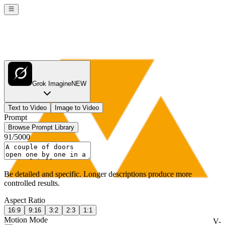
Grok Imagine
NEW
Text to Video
Image to Video
Prompt
Browse Prompt Library
91
/
5000
Be detailed and specific. Longer descriptions produce more
controlled results.
Aspect Ratio
16:9
9:16
3:2
2:3
1:1
Motion Mode
V-