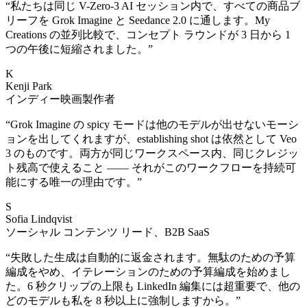
“
私たちは同じ V-Zero-3 AI セッション内で、すべての商品ブ
リーフを Grok Imagine と Seedance 2.0 に通します。My
Creations の並列比較で、コンセプト ラウンドが 3 日から 1
つの午後に短縮されました。
”
K
Kenji Park
インディー映画製作者
“
Grok Imagine の spicy モードは他のモデルが出せないモーシ
ョンを出してくれますが、establishing shot は依然として Veo
3 のものです。両方が同じワークスペース内、同じクレジッ
ト残高で使えること —— それがこのワークフローを持続可
能にする唯一の理由です。
”
S
Sofia Lindqvist
ソーシャル コンテンツ リード、B2B SaaS
“
失敗した生成は自動的に返金されます。無駄のための予算
編成をやめ、イテレーションのための予算編成を始めまし
た。6 秒クリップの上限も LinkedIn 編集には超重要で、他の
どのモデルも私を 8 秒以上に強制しますから。
”