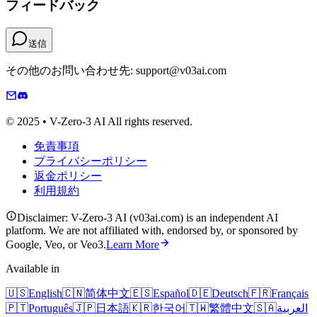
フィードバック
送信
その他のお問い合わせ先: support@v03ai.com
© 2025 • V-Zero-3 AI All rights reserved.
免責事項
プライバシーポリシー
返金ポリシー
利用規約
Disclaimer: V-Zero-3 AI (v03ai.com) is an independent AI
platform. We are not affiliated with, endorsed by, or sponsored by
Google, Veo, or Veo3.
Learn More
Available in
🇺🇸
English
🇨🇳
简体中文
🇪🇸
Español
🇩🇪
Deutsch
🇫🇷
Français
🇵🇹
Português
🇯🇵
日本語
🇰🇷
한국어
🇹🇼
繁體中文
🇸🇦
العربية