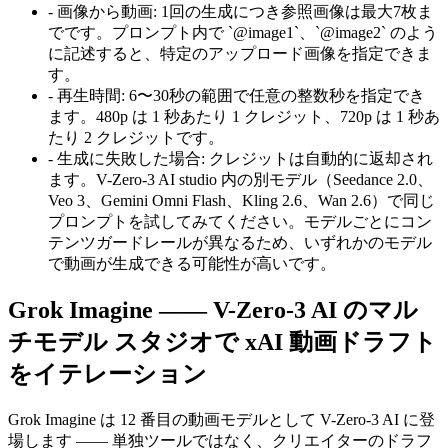
-
画像から動画
:
1回の生成につき参照画像は最大7枚ま
でです。プロンプト内で `@image1`、`@image2` のよう
に記述すると、特定のアップロード画像を指定できま
す。
-
再生時間
:
6〜30秒の範囲で任意の整数秒を指定でき
ます。480p は 1 秒あたり 1 クレジット、720p は 1 秒あ
たり 2 クレジットです。
-
生成に失敗した場合
:
クレジットは自動的に返却され
ます。V-Zero-3 AI studio 内の別モデル（Seedance 2.0、
Veo 3、Gemini Omni Flash、Kling 2.6、Wan 2.6）で同じ
プロンプトを試してみてください。モデルごとにコン
テンツガードレールが異なるため、いずれかのモデル
で動画が生成できる可能性が高いです。
Grok Imagine —— V-Zero-3 AI のマル
チモデル スタジオで xAI 動画ドラフト
をイテレーション
Grok Imagine は 12 番目の動画モデルとして V-Zero-3 AI に登
場します —— 単独ツールではなく、クリエイターのドラフ