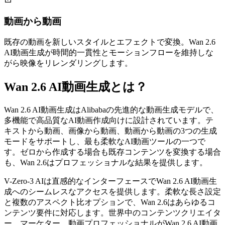
動画から動画
既存の動画を新しいスタイルとエフェクトで変換。Wan 2.6
AI動画生成が時間的一貫性とモーションフローを維持しな
がら映像をリレンダリングします。
Wan 2.6 AI動画生成とは？
Wan 2.6 AI動画生成はAlibabaの先進的な動画生成モデルで、
多機能で高品質なAI動画作成向けに設計されています。テ
キストから動画、画像から動画、動画から動画の3つの生成
モードをサポートし、最も柔軟なAI動画ツールの一つで
す。ゼロから作成する場合も既存コンテンツを変換する場合
も、Wan 2.6はプロフェッショナルな結果を提供します。
V-Zero-3 AIは直感的なインターフェースでWan 2.6 AI動画生
成へのシームレスなアクセスを提供します。柔軟な長さ設定
と複数のアスペクト比オプションで、Wan 2.6はあらゆるコ
ンテンツ要件に対応します。世界中のコンテンツクリエイタ
ー、マーケター、動画プロフェッショナルがWan 2.6 AI動画