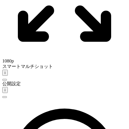
1080p
スマートマルチショット
i
公開設定
i