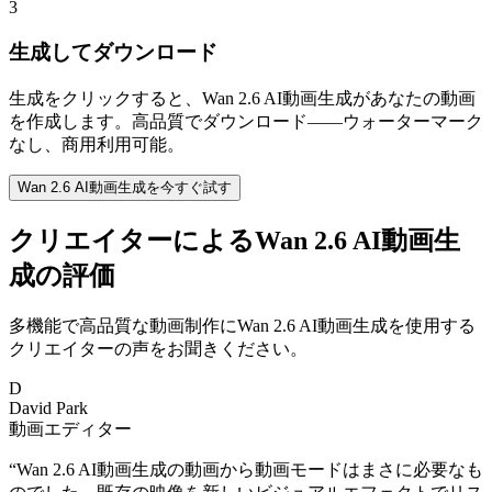
3
生成してダウンロード
生成をクリックすると、Wan 2.6 AI動画生成があなたの動画
を作成します。高品質でダウンロード——ウォーターマーク
なし、商用利用可能。
Wan 2.6 AI動画生成を今すぐ試す
クリエイターによるWan 2.6 AI動画生
成の評価
多機能で高品質な動画制作にWan 2.6 AI動画生成を使用する
クリエイターの声をお聞きください。
D
David Park
動画エディター
“
Wan 2.6 AI動画生成の動画から動画モードはまさに必要なも