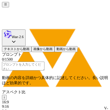
Wan 2.6
テキストから動画
画像から動画
動画から動画
プロンプト
0
/
1500
動画の内容を詳細かつ具体的に記述してください。長い説明
ほど効果的です。
アスペクト比
i
16:9
9:16
V-