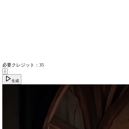
必要クレジット：
35
i
生成