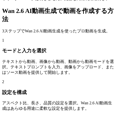
Wan 2.6 AI動画生成で動画を作成する方
法
3ステップでWan 2.6 AI動画生成を使ったプロ動画を生成。
1
モードと入力を選択
テキストから動画、画像から動画、動画から動画モードを選
択。テキストプロンプトを入力、画像をアップロード、また
はソース動画を提供して開始します。
2
設定を構成
アスペクト比、長さ、品質の設定を選択。Wan 2.6 AI動画生
成はあらゆる用途に柔軟な設定を提供します。