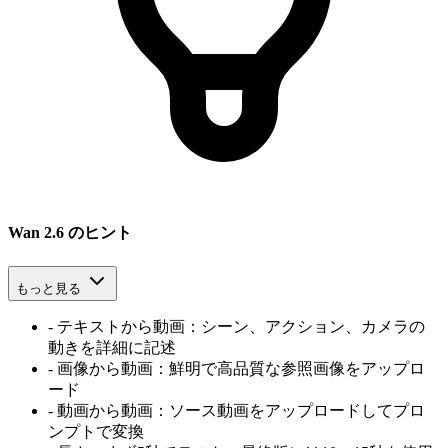
Wan 2.6 のヒント
もっと見る
-
テキストから動画：シーン、アクション、カメラの
動きを詳細に記述
-
画像から動画：鮮明で高品質な参照画像をアップロ
ード
-
動画から動画：ソース動画をアップロードしてプロ
ンプトで変換