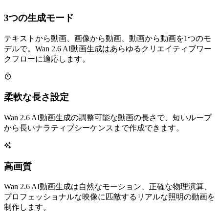
3つの生成モード
テキストから動画、画像から動画、動画から動画を1つのモ
デルで。Wan 2.6 AI動画生成はあらゆるクリエイティブワー
クフローに適応します。
柔軟な長さ設定
Wan 2.6 AI動画生成の調整可能な動画の長さで、短いループ
から長いナラティブシーケンスまで作成できます。
高画質
Wan 2.6 AI動画生成は自然なモーション、正確な物理演算、
プロフェッショナルな映像に匹敵するリアルな照明の動画を
制作します。