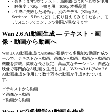
-
長さ：まず5秒でテスト、最終版には10〜15秒を使用
-
解像度：720p 下書き用、1080p 本番品質
-
生成に失敗した場合は、別のモデル（Kling 2.6、
Seedance 1.5 Pro など）に切り替えてみてください。モ
デルによってコンテンツ制限が異なります
Wan 2.6 AI動画生成 — テキスト・画
像・動画から動画へ
Wan 2.6 AI動画生成はAlibabaが提供する多機能な動画作成ツ
ールで、テキストから動画、画像から動画、動画から動画の
機能を搭載。柔軟な長さ設定、高品質なモーション、自然な
映像で専門的なAI動画を生成します。V-Zero-3 AIでWan 2.6
AI動画生成を使用して数十万本の動画が作成されていま
す。
テキストから動画
画像から動画
動画から動画
Wan 2.6で多機能AI動画を作成