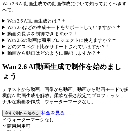
Wan 2.6 AI動画生成での動画作成について知っておくべきす
べて。
Wan 2.6 AI動画生成とは？
Wan 2.6はどの生成モードをサポートしていますか？
動画の長さを制御できますか？
Wan 2.6の動画は商用プロジェクトに使えますか？
どのアスペクト比がサポートされていますか？
動画から動画はどのように機能しますか？
Wan 2.6 AI動画生成で制作を始めまし
ょう
テキストから動画、画像から動画、動画から動画モードで多
機能AI動画生成を解放。柔軟な長さ設定でプロフェッショ
ナルな動画を作成、ウォーターマークなし。
料金を見る
今すぐ制作を始める
ウォーターマークなし
商用利用可