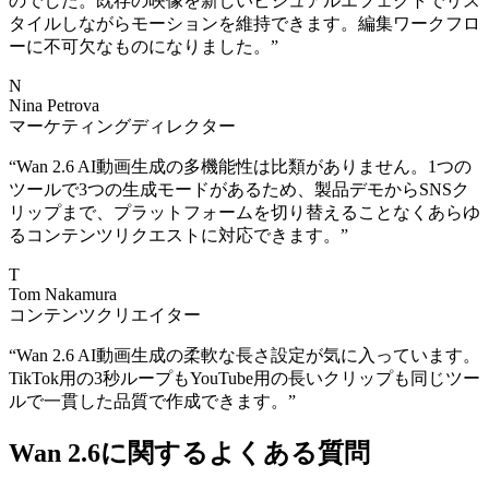
のでした。既存の映像を新しいビジュアルエフェクトでリス
タイルしながらモーションを維持できます。編集ワークフロ
ーに不可欠なものになりました。
”
N
Nina Petrova
マーケティングディレクター
“
Wan 2.6 AI動画生成の多機能性は比類がありません。1つの
ツールで3つの生成モードがあるため、製品デモからSNSク
リップまで、プラットフォームを切り替えることなくあらゆ
るコンテンツリクエストに対応できます。
”
T
Tom Nakamura
コンテンツクリエイター
“
Wan 2.6 AI動画生成の柔軟な長さ設定が気に入っています。
TikTok用の3秒ループもYouTube用の長いクリップも同じツー
ルで一貫した品質で作成できます。
”
Wan 2.6に関するよくある質問