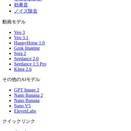
効果音
ノイズ除去
動画モデル
Veo 3
Veo 3.1
HappyHorse 1.0
Grok Imagine
Sora 2
Seedance 2.0
Seedance 1.5 Pro
Kling 2.6
その他のAIモデル
GPT Image 2
Nano Banana 2
Nano Banana
Suno V5
ElevenLabs
クイックリンク