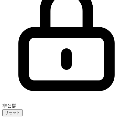
非公開
リセット