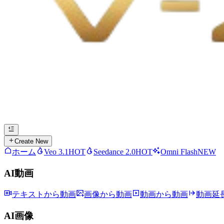
Create New
ホーム
Veo 3.1
HOT
Seedance 2.0
HOT
Omni Flash
NEW
AI動画
テキストから動画
画像から動画
動画から動画
動画延
AI画像