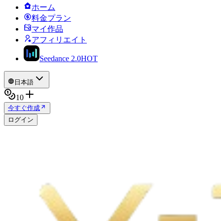
ホーム
料金プラン
マイ作品
アフィリエイト
Seedance 2.0
HOT
日本語
10
今すぐ作成
ログイン