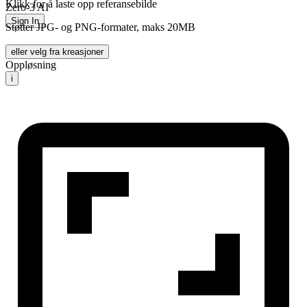
Klikk for å laste opp referansebilde
Zero-3 AI
Sign In
Støtter JPG- og PNG-formater, maks 20MB
eller velg fra kreasjoner
Oppløsning
i