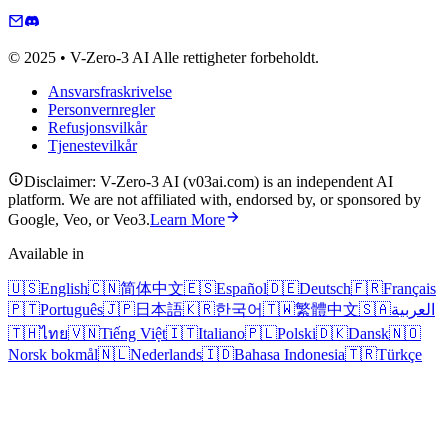
© 2025 • V-Zero-3 AI Alle rettigheter forbeholdt.
Ansvarsfraskrivelse
Personvernregler
Refusjonsvilkår
Tjenestevilkår
Disclaimer: V-Zero-3 AI (v03ai.com) is an independent AI
platform. We are not affiliated with, endorsed by, or sponsored by
Google, Veo, or Veo3.
Learn More
Available in
🇺🇸
English
🇨🇳
简体中文
🇪🇸
Español
🇩🇪
Deutsch
🇫🇷
Français
🇵🇹
Português
🇯🇵
日本語
🇰🇷
한국어
🇹🇼
繁體中文
🇸🇦
العربية
🇹🇭
ไทย
🇻🇳
Tiếng Việt
🇮🇹
Italiano
🇵🇱
Polski
🇩🇰
Dansk
🇳🇴
Norsk bokmål
🇳🇱
Nederlands
🇮🇩
Bahasa Indonesia
🇹🇷
Türkçe