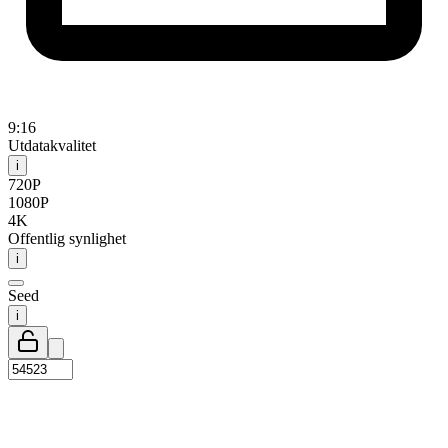
9:16
Utdatakvalitet
i
720P
1080P
4K
Offentlig synlighet
i
Seed
i