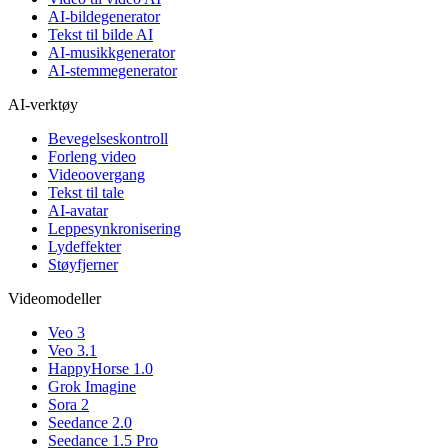
AI-bildegenerator
Tekst til bilde AI
AI-musikkgenerator
AI-stemmegenerator
AI-verktøy
Bevegelseskontroll
Forleng video
Videoovergang
Tekst til tale
AI-avatar
Leppesynkronisering
Lydeffekter
Støyfjerner
Videomodeller
Veo 3
Veo 3.1
HappyHorse 1.0
Grok Imagine
Sora 2
Seedance 2.0
Seedance 1.5 Pro