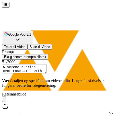
Google Veo 3.1
Tekst til Video
Bilde til Video
Prompt
Bla gjennom promptbibliotek
51
/2000
Vær detaljert og spesifikk om videoen din. Lengre beskrivelser
fungerer bedre for talegenerering.
Referansebilde
V-