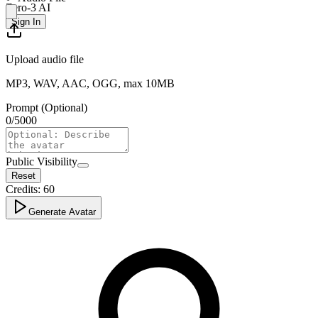
Zero-3 AI
Sign In
Upload audio file
MP3, WAV, AAC, OGG, max 10MB
Prompt (Optional)
0
/
5000
Public Visibility
Reset
Credits:
60
Generate Avatar