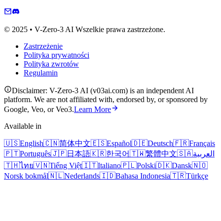
© 2025 • V-Zero-3 AI Wszelkie prawa zastrzeżone.
Zastrzeżenie
Polityka prywatności
Polityka zwrotów
Regulamin
Disclaimer: V-Zero-3 AI (v03ai.com) is an independent AI
platform. We are not affiliated with, endorsed by, or sponsored by
Google, Veo, or Veo3.
Learn More
Available in
🇺🇸
English
🇨🇳
简体中文
🇪🇸
Español
🇩🇪
Deutsch
🇫🇷
Français
🇵🇹
Português
🇯🇵
日本語
🇰🇷
한국어
🇹🇼
繁體中文
🇸🇦
العربية
🇹🇭
ไทย
🇻🇳
Tiếng Việt
🇮🇹
Italiano
🇵🇱
Polski
🇩🇰
Dansk
🇳🇴
Norsk bokmål
🇳🇱
Nederlands
🇮🇩
Bahasa Indonesia
🇹🇷
Türkçe