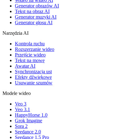
Wideo na wideo AI
Generator obrazów AI
Tekst na obraz AI
Generator muzyki AI
Generator głosu AI
Narzędzia AI
Kontrola ruchu
Rozszerzanie wideo
Przejście wideo
Tekst na mowę
Awatar AI
Synchronizacja ust
Efekty dźwiękowe
Usuwanie szumów
Modele wideo
Veo 3
Veo 3.1
HappyHorse 1.0
Grok Imagine
Sora 2
Seedance 2.0
Seedance 1.5 Pro