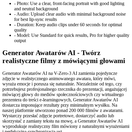
-
Photo:
Use a clear, front-facing portrait with good lighting
and neutral background
-
Audio:
Upload clear audio with minimal background noise
for best lip-sync results
-
Duration:
Keep audio clips under 60 seconds for optimal
quality
-
Model:
Use Standard for quick results, Pro for higher quality
output
Generator Awatarów AI - Twórz
realistyczne filmy z mówiącymi głowami
Generator Awatarów AI na V-Zero-3 AI zamienia pojedyncze
zdjęcie w realistycznego animowanego awatara, który mówi,
wyraża emocje i porusza się naturalnie. Niezależnie od tego, czy
potrzebujesz profesjonalnego rzecznika do prezentacji, angażującej
mówiącej głowy do mediów społecznościowych czy wirtualnego
prezentera do treści e-learningowych, Generator Awatarów AI
dostarcza imponujące rezultaty przy minimalnym wysiłku. Na
naszej platformie utworzono ponad 200 000 filmów z awatarami.
Wystarczy przesłać zdjęcie portretowe, dostarczyć audio lub
skorzystać z zamiany tekstu na mowę, a Generator Awatarów AI
wyprodukuje realistyczny film mówiony z naturalnymi wyrażeniami
i perfekcyjną synchronizacją ust.