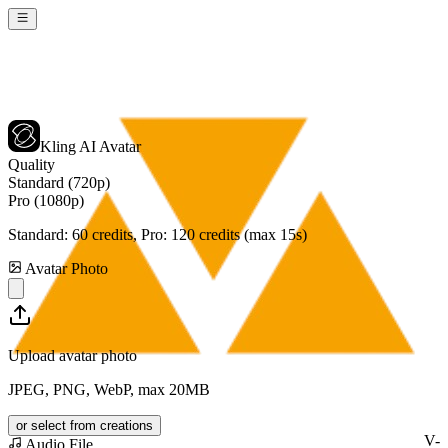
Kling AI Avatar
Quality
Standard (720p)
Pro (1080p)
Standard:
60
credits, Pro:
120
credits (max 15s)
Avatar Photo
Upload avatar photo
JPEG, PNG, WebP, max 20MB
or select from creations
V-
Audio File