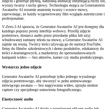
zdjęciu i generuje płynną, naturalną animację obejmującą ruchy ust,
wyrazy twarzy i ruchy głowy. Technologia stojąca za Generatorem
Awatarów AI rozumie anatomię twarzy i wzorce mowy,
zapewniając, że każdy wygenerowany film wygląda autentycznie i
profesjonalnie.
V-Zero-3 AI sprawia, że Generator Awatarów AI jest dostępny dla
każdego poprzez prosty interfejs webowy. Prześlij zdjęcie
portretowe, dostarcz audio przez przesłanie pliku lub użyj
wbudowanej zamiany tekstu na mowę, a Generator Awatarów AI
zajmie się resztą. Twórcy treści używają go do narracji YouTube,
firmy do filmów szkoleniowych i demo produktów, edukatorzy do
treści e-learningowych, a marketerzy do spersonalizowanych
kampanii wideo — bez aktorów, kamer czy studia produkcyjnego.
Wystarczy jedno zdjęcie
Generator Awatarów AI potrzebuje tylko jednego wyraźnego
zdjęcia portretowego, aby stworzyć w pełni animowanego
mówiącego awatara — bez nagrywania wideo, sprzętu motion
capture czy specjalnego ustawienia fotograficznego.
Elastyczność audio
Generator Awatarów AI działa z przesłanymi plikami audio lub