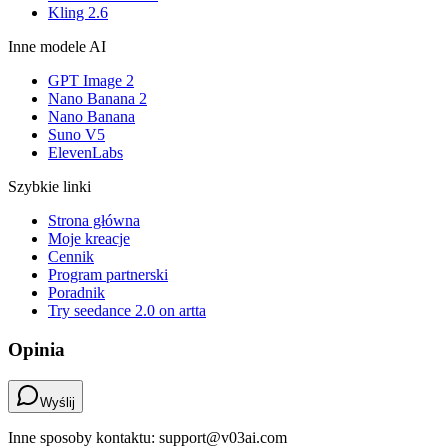
Kling 2.6
Inne modele AI
GPT Image 2
Nano Banana 2
Nano Banana
Suno V5
ElevenLabs
Szybkie linki
Strona główna
Moje kreacje
Cennik
Program partnerski
Poradnik
Try seedance 2.0 on artta
Opinia
Wyślij
Inne sposoby kontaktu: support@v03ai.com