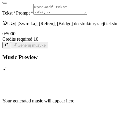
Tekst / Prompt *
Użyj [Zwrotka], [Refren], [Bridge] do strukturyzacji tekstu
0
/
5000
Credits required:
10
Generuj muzykę
Music Preview
Your generated music will appear here