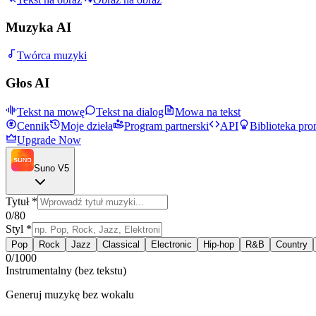
Muzyka AI
Twórca muzyki
Głos AI
Tekst na mowę
Tekst na dialog
Mowa na tekst
Cennik
Moje dzieła
Program partnerski
API
Biblioteka pr
Upgrade Now
Suno V5
Tytuł
*
0
/80
Styl
*
Pop
Rock
Jazz
Classical
Electronic
Hip-hop
R&B
Country
0
/1000
Instrumentalny (bez tekstu)
Generuj muzykę bez wokalu