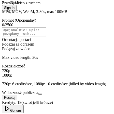
Zero-3 AI
Prześlij wideo z ruchem
Sign In
MP4, MOV, WebM, 3-30s, max 100MB
Prompt (Opcjonalny)
0
/
2500
Orientacja postaci
Podążaj za obrazem
Podążaj za wideo
Max video length: 30s
Rozdzielczość
720p
1080p
720p: 6 credits/sec, 1080p: 10 credits/sec (billed by video length)
Widoczność publiczna
Resetuj
Kredyty:
18
(zwrot jeśli krótsze)
Generuj