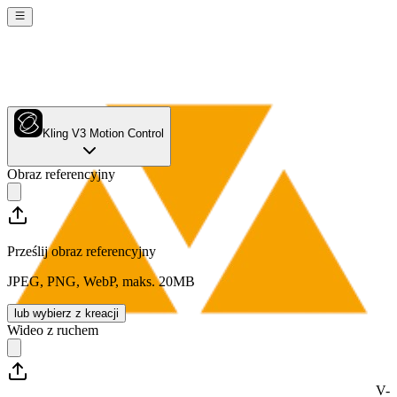
Kling V3 Motion Control
Obraz referencyjny
Prześlij obraz referencyjny
JPEG, PNG, WebP, maks. 20MB
lub wybierz z kreacji
Wideo z ruchem
V-