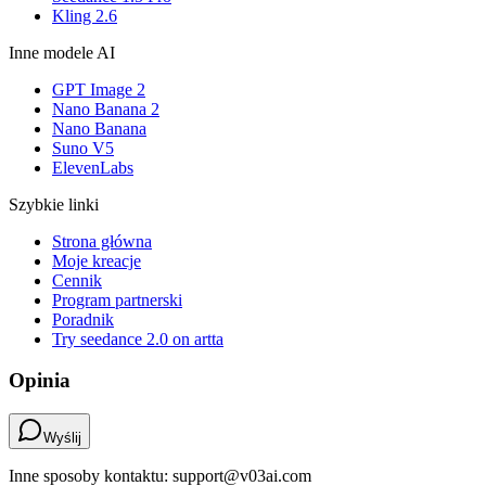
Kling 2.6
Inne modele AI
GPT Image 2
Nano Banana 2
Nano Banana
Suno V5
ElevenLabs
Szybkie linki
Strona główna
Moje kreacje
Cennik
Program partnerski
Poradnik
Try seedance 2.0 on artta
Opinia
Wyślij
Inne sposoby kontaktu: support@v03ai.com