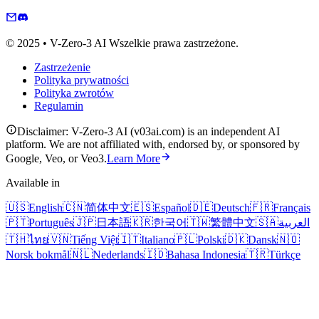
© 2025 • V-Zero-3 AI Wszelkie prawa zastrzeżone.
Zastrzeżenie
Polityka prywatności
Polityka zwrotów
Regulamin
Disclaimer: V-Zero-3 AI (v03ai.com) is an independent AI
platform. We are not affiliated with, endorsed by, or sponsored by
Google, Veo, or Veo3.
Learn More
Available in
🇺🇸
English
🇨🇳
简体中文
🇪🇸
Español
🇩🇪
Deutsch
🇫🇷
Français
🇵🇹
Português
🇯🇵
日本語
🇰🇷
한국어
🇹🇼
繁體中文
🇸🇦
العربية
🇹🇭
ไทย
🇻🇳
Tiếng Việt
🇮🇹
Italiano
🇵🇱
Polski
🇩🇰
Dansk
🇳🇴
Norsk bokmål
🇳🇱
Nederlands
🇮🇩
Bahasa Indonesia
🇹🇷
Türkçe