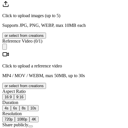
Click to upload images (up to 5)
Supports JPG, PNG, WEBP, max 10MB each
or select from creations
Reference Video
(
0
/1)
Click to upload a reference video
MP4 / MOV / WEBM, max 50MB, up to 30s
or select from creations
Aspect Ratio
16:9
9:16
Duration
4s
6s
8s
10s
Resolution
720p
1080p
4K
Share publicly