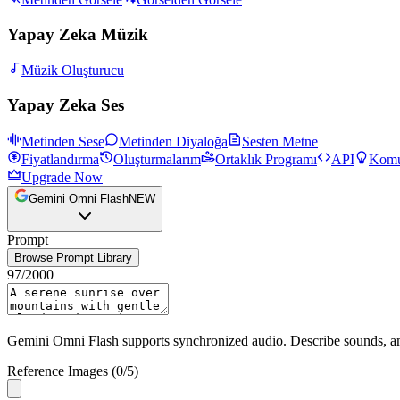
Yapay Zeka Müzik
Müzik Oluşturucu
Yapay Zeka Ses
Metinden Sese
Metinden Diyaloğa
Sesten Metne
Fiyatlandırma
Oluşturmalarım
Ortaklık Programı
API
Komu
Upgrade Now
Gemini Omni Flash
NEW
Prompt
Browse Prompt Library
97
/
2000
Gemini Omni Flash supports synchronized audio. Describe sounds, amb
Reference Images
(
0
/
5
)