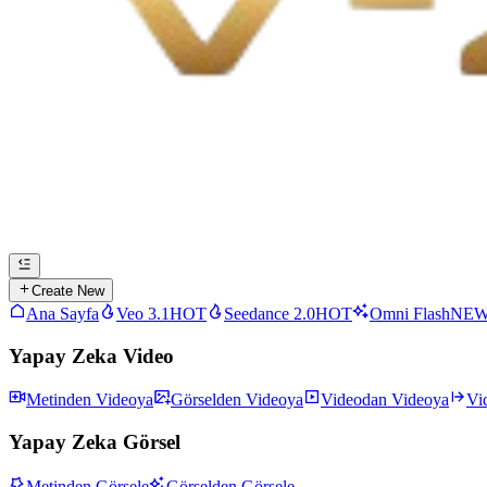
Create New
Ana Sayfa
Veo 3.1
HOT
Seedance 2.0
HOT
Omni Flash
NE
Yapay Zeka Video
Metinden Videoya
Görselden Videoya
Videodan Videoya
Vi
Yapay Zeka Görsel
Metinden Görsele
Görselden Görsele