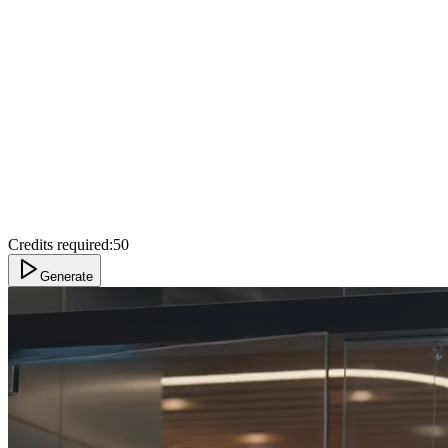
Credits required:
50
Generate