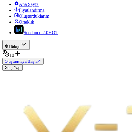
Ana Sayfa
Fiyatlandırma
Oluşturduklarım
Ortaklık
Seedance 2.0
HOT
Türkçe
10
Oluşturmaya Başla
Giriş Yap