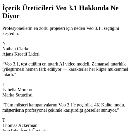
İçerik Üreticileri Veo 3.1 Hakkında Ne
Diyor
Profesyonellerin en zorlu projeleri için neden Veo 3.1'i seçtiğini
keşfedin.
N
Nathan Clarke
Ajans Kreatif Lideri
“
Veo 3.1, test ettiğim en tutarlı AI video modeli. Zamansal tutarlılık
iyileştirmesi hemen fark ediliyor — karakterler her klipte mükemmel
tutarlı.
”
I
Isabella Moreno
Marka Stratejisti
“
Tüm müşteri kampanyalarını Veo 3.1'e geçirdik. 4K Kalite modu,
müşterilerin profesyonel çekimle karıştırdığı görseller sunuyor.
”
T
Thomas Ackerman
YouTube İçerik Üreticisi