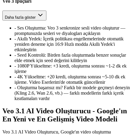
Veo 3 İpuçları
Daha fazla göster
-
Ses Oluşturma
:
Veo 3 senkronize sesli video oluşturur —
promptunuzda sesleri ve diyalogları açıklayın
-
Akıllı Yedek
:
İçerik politikası engellemelerinde otomatik
yeniden deneme için 16:9 Hızlı modda Akıllı Yedek'i
etkinleştirin
-
Seed Kontrolü
:
Birden fazla oluşturmada benzer sonuçlar
elde etmek için seed değerini kilitleyin
-
1080P Yükseltme
:
+3 kredi, oluşturma sonrası ~1-2 dk ek
işleme
-
4K Yükseltme
:
+20 kredi, oluşturma sonrası ~5-10 dk ek
işleme. Video Eserlerim'de otomatik güncellenir
-
Oluşturma başarısız mı? Farklı bir modele geçmeyi deneyin
(Kling 2.6, Wan 2.6, vb.) — farklı modellerin farklı içerik
kısıtlamaları vardır
Veo 3.1 AI Video Oluşturucu - Google'ın
En Yeni ve En Gelişmiş Video Modeli
Veo 3.1 AI Video Oluşturucu, Google'ın video oluşturma