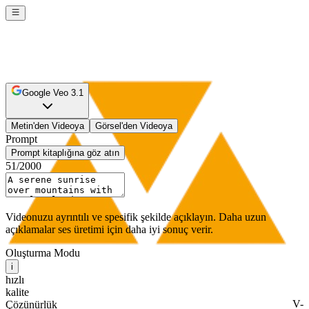
Google Veo 3.1
Metin'den Videoya
Görsel'den Videoya
Prompt
Prompt kitaplığına göz atın
51
/2000
Videonuzu ayrıntılı ve spesifik şekilde açıklayın. Daha uzun
açıklamalar ses üretimi için daha iyi sonuç verir.
Oluşturma Modu
i
hızlı
kalite
V-
Çözünürlük