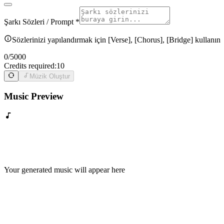
Şarkı Sözleri / Prompt *
Sözlerinizi yapılandırmak için [Verse], [Chorus], [Bridge] kullanın
0
/
5000
Credits required:
10
Müzik Oluştur
Music Preview
Your generated music will appear here