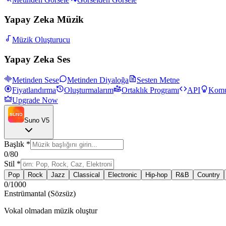
Yapay Zeka Müzik
Müzik Oluşturucu
Yapay Zeka Ses
Metinden Sese
Metinden Diyaloğa
Sesten Metne
Fiyatlandırma
Oluşturmalarım
Ortaklık Programı
API
Komu
Upgrade Now
Suno V5
Başlık
*
0
/80
Stil
*
Pop
Rock
Jazz
Classical
Electronic
Hip-hop
R&B
Country
0
/1000
Enstrümantal (Sözsüz)
Vokal olmadan müzik oluştur