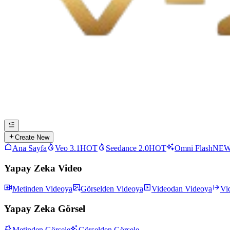
Create New
Ana Sayfa
Veo 3.1
HOT
Seedance 2.0
HOT
Omni Flash
NE
Yapay Zeka Video
Metinden Videoya
Görselden Videoya
Videodan Videoya
Vi
Yapay Zeka Görsel
Metinden Görsele
Görselden Görsele