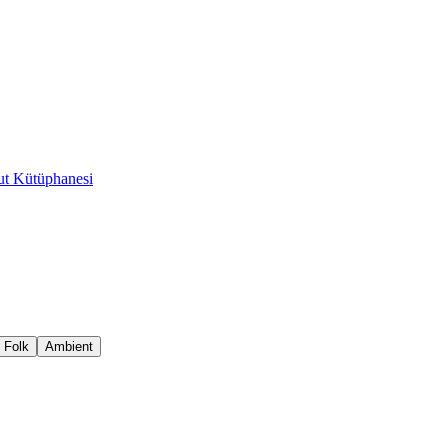
t Kütüphanesi
Folk
Ambient