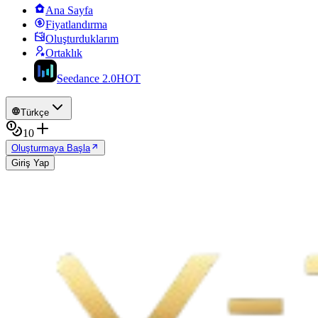
Ana Sayfa
Fiyatlandırma
Oluşturduklarım
Ortaklık
Seedance 2.0
HOT
Türkçe
10
Oluşturmaya Başla
Giriş Yap