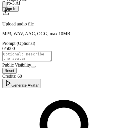
Zero-3 AI
Sign In
Upload audio file
MP3, WAV, AAC, OGG, max 10MB
Prompt (Optional)
0
/
5000
Public Visibility
Reset
Credits:
60
Generate Avatar