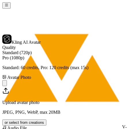
Kling AI Avatar
Quality
Standard (720p)
Pro (1080p)
Standard:
60
credits, Pro:
120
credits (max 15s)
Avatar Photo
Upload avatar photo
JPEG, PNG, WebP, max 20MB
or select from creations
V-
Audio File