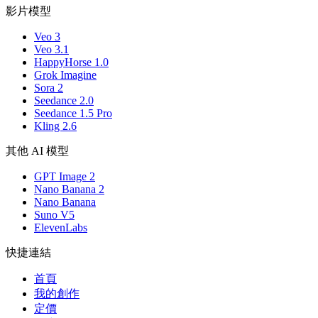
影片模型
Veo 3
Veo 3.1
HappyHorse 1.0
Grok Imagine
Sora 2
Seedance 2.0
Seedance 1.5 Pro
Kling 2.6
其他 AI 模型
GPT Image 2
Nano Banana 2
Nano Banana
Suno V5
ElevenLabs
快捷連結
首頁
我的創作
定價