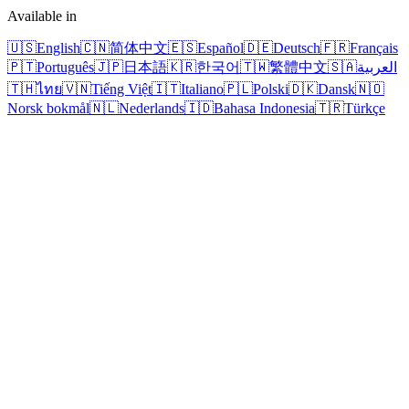
Available in
🇺🇸
English
🇨🇳
简体中文
🇪🇸
Español
🇩🇪
Deutsch
🇫🇷
Français
🇵🇹
Português
🇯🇵
日本語
🇰🇷
한국어
🇹🇼
繁體中文
🇸🇦
العربية
🇹🇭
ไทย
🇻🇳
Tiếng Việt
🇮🇹
Italiano
🇵🇱
Polski
🇩🇰
Dansk
🇳🇴
Norsk bokmål
🇳🇱
Nederlands
🇮🇩
Bahasa Indonesia
🇹🇷
Türkçe