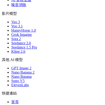
噪音消除
影片模型
Veo 3
Veo 3.1
HappyHorse 1.0
Grok Imagine
Sora 2
Seedance 2.0
Seedance 1.5 Pro
Kling 2.6
其他 AI 模型
GPT Image 2
Nano Banana 2
Nano Banana
Suno V5
ElevenLabs
快捷連結
首頁