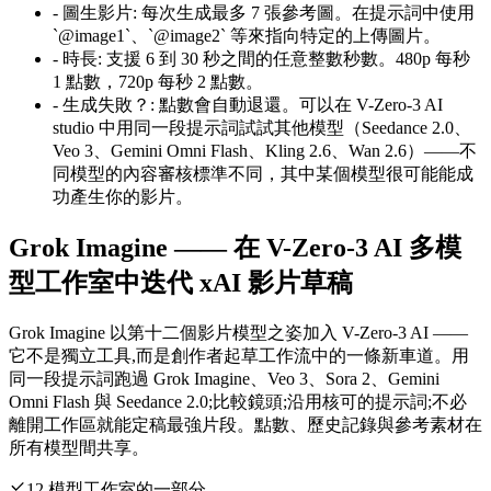
-
圖生影片
:
每次生成最多 7 張參考圖。在提示詞中使用
`@image1`、`@image2` 等來指向特定的上傳圖片。
-
時長
:
支援 6 到 30 秒之間的任意整數秒數。480p 每秒
1 點數，720p 每秒 2 點數。
-
生成失敗？
:
點數會自動退還。可以在 V-Zero-3 AI
studio 中用同一段提示詞試試其他模型（Seedance 2.0、
Veo 3、Gemini Omni Flash、Kling 2.6、Wan 2.6）——不
同模型的內容審核標準不同，其中某個模型很可能能成
功產生你的影片。
Grok Imagine —— 在 V-Zero-3 AI 多模
型工作室中迭代 xAI 影片草稿
Grok Imagine 以第十二個影片模型之姿加入 V-Zero-3 AI ——
它不是獨立工具,而是創作者起草工作流中的一條新車道。用
同一段提示詞跑過 Grok Imagine、Veo 3、Sora 2、Gemini
Omni Flash 與 Seedance 2.0;比較鏡頭;沿用核可的提示詞;不必
離開工作區就能定稿最強片段。點數、歷史記錄與參考素材在
所有模型間共享。
12 模型工作室的一部分