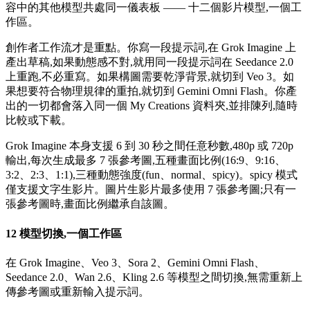
容中的其他模型共處同一儀表板 —— 十二個影片模型,一個工
作區。
創作者工作流才是重點。你寫一段提示詞,在 Grok Imagine 上
產出草稿,如果動態感不對,就用同一段提示詞在 Seedance 2.0
上重跑,不必重寫。如果構圖需要乾淨背景,就切到 Veo 3。如
果想要符合物理規律的重拍,就切到 Gemini Omni Flash。你產
出的一切都會落入同一個 My Creations 資料夾,並排陳列,隨時
比較或下載。
Grok Imagine 本身支援 6 到 30 秒之間任意秒數,480p 或 720p
輸出,每次生成最多 7 張參考圖,五種畫面比例(16:9、9:16、
3:2、2:3、1:1),三種動態強度(fun、normal、spicy)。spicy 模式
僅支援文字生影片。圖片生影片最多使用 7 張參考圖;只有一
張參考圖時,畫面比例繼承自該圖。
12 模型切換,一個工作區
在 Grok Imagine、Veo 3、Sora 2、Gemini Omni Flash、
Seedance 2.0、Wan 2.6、Kling 2.6 等模型之間切換,無需重新上
傳參考圖或重新輸入提示詞。