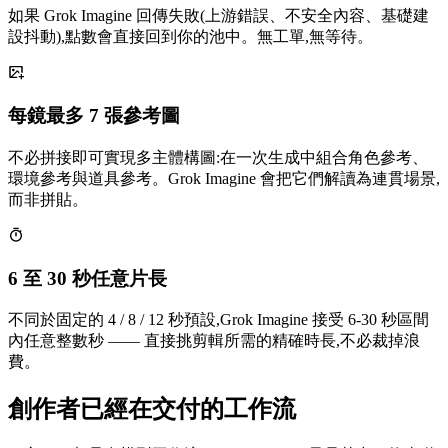
如果 Grok Imagine 回傳失敗(上游錯誤、不安全內容、基礎建
設抖動),點數會直接回到你的池中。無工單,無等待。
每鏡最多 7 張參考圖
不必拼接即可實現多主體構圖:在一次生成中組合角色參考、
環境參考與道具參考。Grok Imagine 會把它們解讀為連貫場景,
而非拼貼。
6 至 30 秒任意片長
不同於固定的 4 / 8 / 12 秒預設,Grok Imagine 接受 6-30 秒區間
內任意整數秒 —— 直接挑剪輯所需的精確時長,不必裁掉浪
費。
創作者已經在交付的工作流