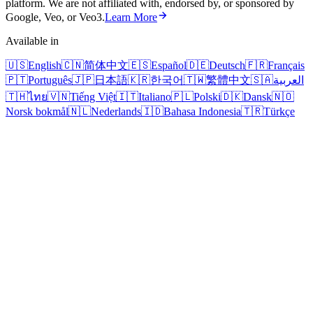
platform. We are not affiliated with, endorsed by, or sponsored by
Google, Veo, or Veo3.
Learn More
Available in
🇺🇸
English
🇨🇳
简体中文
🇪🇸
Español
🇩🇪
Deutsch
🇫🇷
Français
🇵🇹
Português
🇯🇵
日本語
🇰🇷
한국어
🇹🇼
繁體中文
🇸🇦
العربية
🇹🇭
ไทย
🇻🇳
Tiếng Việt
🇮🇹
Italiano
🇵🇱
Polski
🇩🇰
Dansk
🇳🇴
Norsk bokmål
🇳🇱
Nederlands
🇮🇩
Bahasa Indonesia
🇹🇷
Türkçe