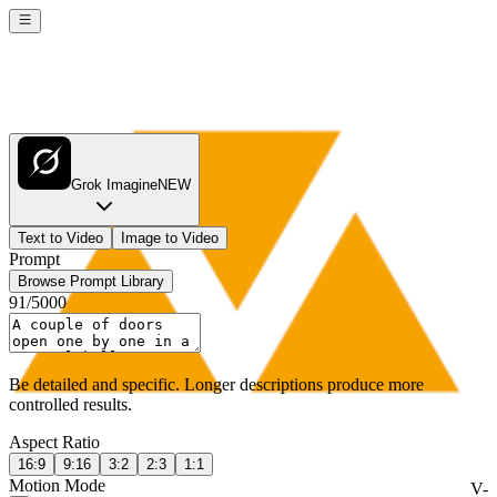
Grok Imagine
NEW
Text to Video
Image to Video
Prompt
Browse Prompt Library
91
/
5000
Be detailed and specific. Longer descriptions produce more
controlled results.
Aspect Ratio
16:9
9:16
3:2
2:3
1:1
Motion Mode
V-