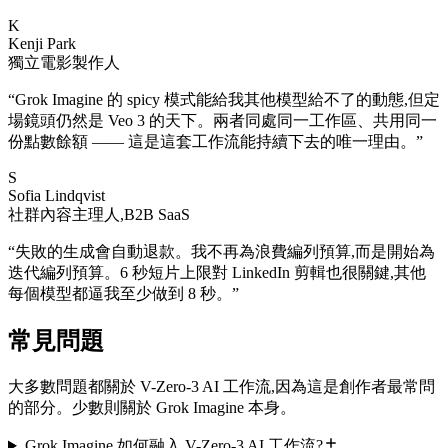
K
Kenji Park
獨立電影製作人
“
Grok Imagine 的 spicy 模式能給我其他模型給不了的動態,但定
場鏡頭仍然是 Veo 3 的天下。兩者同處同一工作區、共用同一
份點數餘額 —— 這是這套工作流能持續下去的唯一理由。
”
S
Sofia Lindqvist
社群內容主理人,B2B SaaS
“
失敗的生成會自動退款。我不再為浪費編列預算,而是開始為
迭代編列預算。6 秒短片上限對 LinkedIn 剪輯也很關鍵,其他
每個模型都逼我至少做到 8 秒。
”
常見問題
大多數問題都關於 V-Zero-3 AI 工作流,因為這是創作者最常問
的部分。少數則關於 Grok Imagine 本身。
Grok Imagine 如何融入 V-Zero-3 AI 工作流?