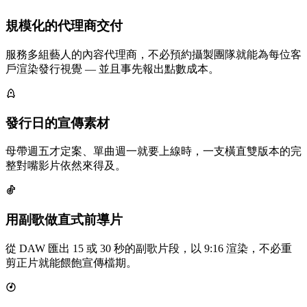
規模化的代理商交付
服務多組藝人的內容代理商，不必預約攝製團隊就能為每位客
戶渲染發行視覺 — 並且事先報出點數成本。
發行日的宣傳素材
母帶週五才定案、單曲週一就要上線時，一支橫直雙版本的完
整對嘴影片依然來得及。
用副歌做直式前導片
從 DAW 匯出 15 或 30 秒的副歌片段，以 9:16 渲染，不必重
剪正片就能餵飽宣傳檔期。