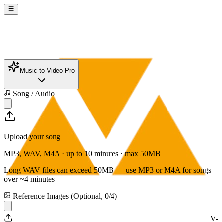
Music to Video Pro
Song / Audio
Upload your song
MP3, WAV, M4A · up to 10 minutes · max
50
MB
Long WAV files can exceed
50
MB — use MP3 or M4A for songs
over ~4 minutes
Reference Images (Optional,
0
/
4
)
V-