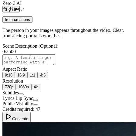
Zero-3 AI
Add image
Sign In
from creations
The person in your images appears throughout the video. Clear,
front-facing portraits work best.
Scene Description (Optional)
0
/
2500
Aspect Ratio
9:16
16:9
1:1
4:5
Resolution
720p
1080p
4k
Subtitles
Lyrics Lip Sync
Public Visibility
Credits required:
47
Generate