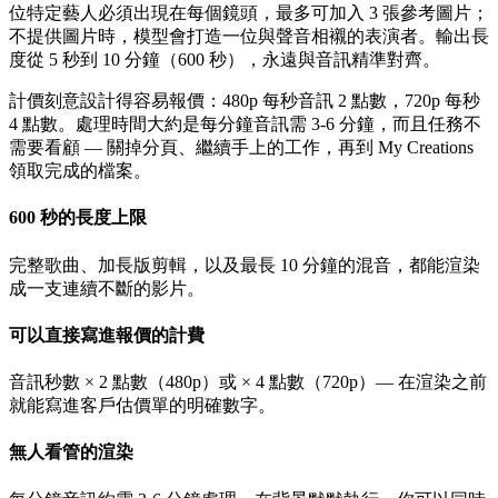
位特定藝人必須出現在每個鏡頭，最多可加入 3 張參考圖片；
不提供圖片時，模型會打造一位與聲音相襯的表演者。輸出長
度從 5 秒到 10 分鐘（600 秒），永遠與音訊精準對齊。
計價刻意設計得容易報價：480p 每秒音訊 2 點數，720p 每秒
4 點數。處理時間大約是每分鐘音訊需 3-6 分鐘，而且任務不
需要看顧 — 關掉分頁、繼續手上的工作，再到 My Creations
領取完成的檔案。
600 秒的長度上限
完整歌曲、加長版剪輯，以及最長 10 分鐘的混音，都能渲染
成一支連續不斷的影片。
可以直接寫進報價的計費
音訊秒數 × 2 點數（480p）或 × 4 點數（720p）— 在渲染之前
就能寫進客戶估價單的明確數字。
無人看管的渲染