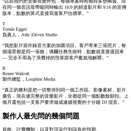
“
以前我們把音樂視覺外包，每個專案時程都得多墊兩週。現
在同一個音訊母帶能同時輸出 16:9 的頻道影片和 9:16 的宣傳
版本，點數的算式直接寫進客戶估價單。
”
T
Tomás Egger
負責人，Attic Eleven Studio
“
我把影片當作錄音方案的加購項目。客戶寄來三張照片，每
個場景都是同一張臉；偶爾任務失敗時，點數就直接退回來
— 完全不用為了浪費掉的預算跟客戶尷尬地解釋。
”
R
Renee Walcott
製作總監，Loopline Media
“
真正的勝利是把一切整併到同一個工作區。影像素材、影片
廣告，現在連完整的音樂影片，全都從同一個點數餘額扣。上
個月還包括一支客戶要求做成連續視覺的十分鐘 DJ 混音。
”
製作人最先問的幾個問題
規格、計費機制，以及對渲染佇列該有的預期。