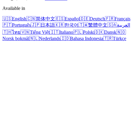
Available in
🇺🇸
English
🇨🇳
简体中文
🇪🇸
Español
🇩🇪
Deutsch
🇫🇷
Français
🇵🇹
Português
🇯🇵
日本語
🇰🇷
한국어
🇹🇼
繁體中文
🇸🇦
العربية
🇹🇭
ไทย
🇻🇳
Tiếng Việt
🇮🇹
Italiano
🇵🇱
Polski
🇩🇰
Dansk
🇳🇴
Norsk bokmål
🇳🇱
Nederlands
🇮🇩
Bahasa Indonesia
🇹🇷
Türkçe