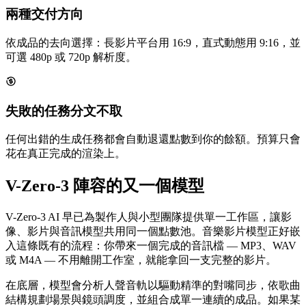
兩種交付方向
依成品的去向選擇：長影片平台用 16:9，直式動態用 9:16，並
可選 480p 或 720p 解析度。
失敗的任務分文不取
任何出錯的生成任務都會自動退還點數到你的餘額。預算只會
花在真正完成的渲染上。
V-Zero-3 陣容的又一個模型
V-Zero-3 AI 早已為製作人與小型團隊提供單一工作區，讓影
像、影片與音訊模型共用同一個點數池。音樂影片模型正好嵌
入這條既有的流程：你帶來一個完成的音訊檔 — MP3、WAV
或 M4A — 不用離開工作室，就能拿回一支完整的影片。
在底層，模型會分析人聲音軌以驅動精準的對嘴同步，依歌曲
結構規劃場景與鏡頭調度，並組合成單一連續的成品。如果某