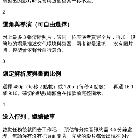
渲染出的影片時長會與這個檔案一秒不差。
2
選角與導演（可自由選擇）
附上最多 3 張清晰照片，讓同一位表演者貫穿全片，再加一段
簡短的場景描述交代環境與氛圍。兩者都是選填 — 沒有圖片
時，模型會依聲音自行選角。
3
鎖定解析度與畫面比例
選擇 480p（每秒 2 點數）或 720p（每秒 4 點數），再選 16:9
或 9:16。確切的點數總額會在扣款前完整顯示。
4
送入佇列，繼續做事
啟動任務後就回去工作吧 — 預估每分鐘音訊約需 3-6 分鐘處
理。無論你有沒有把頁面開著，完成的影片都會出現在 My