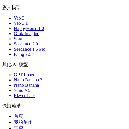
影片模型
Veo 3
Veo 3.1
HappyHorse 1.0
Grok Imagine
Sora 2
Seedance 2.0
Seedance 1.5 Pro
Kling 2.6
其他 AI 模型
GPT Image 2
Nano Banana 2
Nano Banana
Suno V5
ElevenLabs
快捷連結
首頁
我的創作
定價