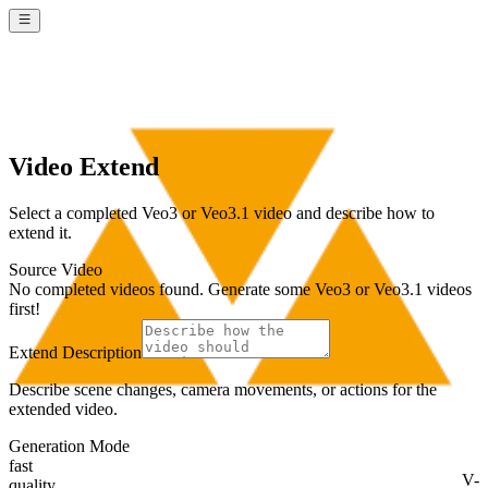
Video Extend
Select a completed Veo3 or Veo3.1 video and describe how to
extend it.
Source Video
No completed videos found. Generate some Veo3 or Veo3.1 videos
first!
Extend Description
Describe scene changes, camera movements, or actions for the
extended video.
Generation Mode
fast
V-
quality