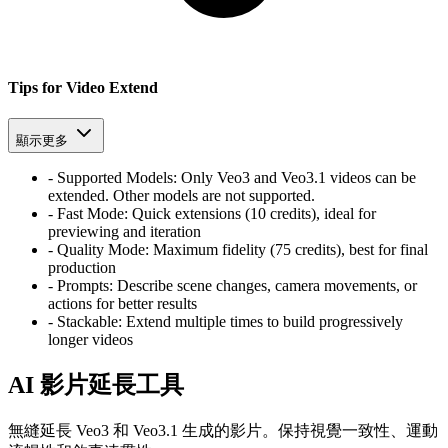
Tips for Video Extend
顯示更多
-
Supported Models: Only Veo3 and Veo3.1 videos can be
extended. Other models are not supported.
-
Fast Mode: Quick extensions (10 credits), ideal for
previewing and iteration
-
Quality Mode: Maximum fidelity (75 credits), best for final
production
-
Prompts: Describe scene changes, camera movements, or
actions for better results
-
Stackable: Extend multiple times to build progressively
longer videos
AI 影片延長工具
無縫延長 Veo3 和 Veo3.1 生成的影片。保持視覺一致性、運動