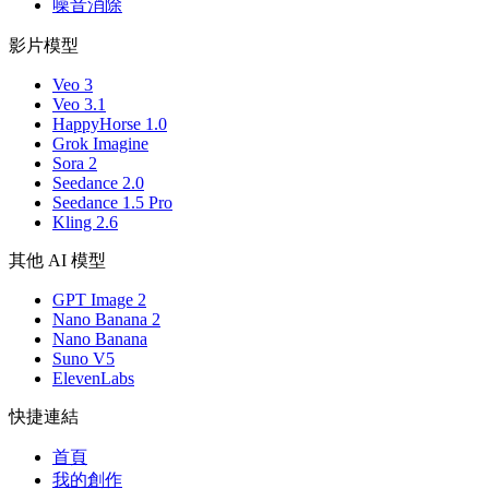
噪音消除
影片模型
Veo 3
Veo 3.1
HappyHorse 1.0
Grok Imagine
Sora 2
Seedance 2.0
Seedance 1.5 Pro
Kling 2.6
其他 AI 模型
GPT Image 2
Nano Banana 2
Nano Banana
Suno V5
ElevenLabs
快捷連結
首頁
我的創作