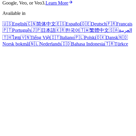
Google, Veo, or Veo3.
Learn More
Available in
🇺🇸
English
🇨🇳
简体中文
🇪🇸
Español
🇩🇪
Deutsch
🇫🇷
Français
🇵🇹
Português
🇯🇵
日本語
🇰🇷
한국어
🇹🇼
繁體中文
🇸🇦
العربية
🇹🇭
ไทย
🇻🇳
Tiếng Việt
🇮🇹
Italiano
🇵🇱
Polski
🇩🇰
Dansk
🇳🇴
Norsk bokmål
🇳🇱
Nederlands
🇮🇩
Bahasa Indonesia
🇹🇷
Türkçe