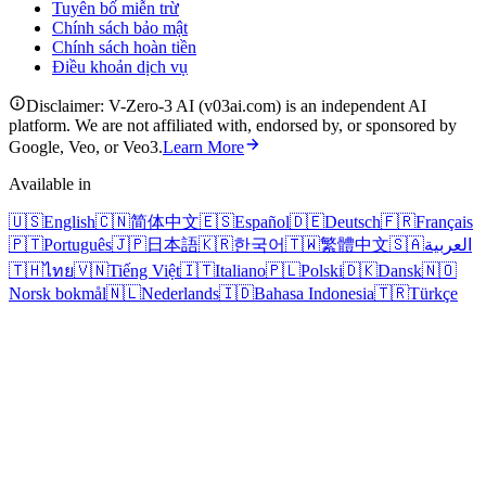
Tuyên bố miễn trừ
Chính sách bảo mật
Chính sách hoàn tiền
Điều khoản dịch vụ
Disclaimer: V-Zero-3 AI (v03ai.com) is an independent AI
platform. We are not affiliated with, endorsed by, or sponsored by
Google, Veo, or Veo3.
Learn More
Available in
🇺🇸
English
🇨🇳
简体中文
🇪🇸
Español
🇩🇪
Deutsch
🇫🇷
Français
🇵🇹
Português
🇯🇵
日本語
🇰🇷
한국어
🇹🇼
繁體中文
🇸🇦
العربية
🇹🇭
ไทย
🇻🇳
Tiếng Việt
🇮🇹
Italiano
🇵🇱
Polski
🇩🇰
Dansk
🇳🇴
Norsk bokmål
🇳🇱
Nederlands
🇮🇩
Bahasa Indonesia
🇹🇷
Türkçe