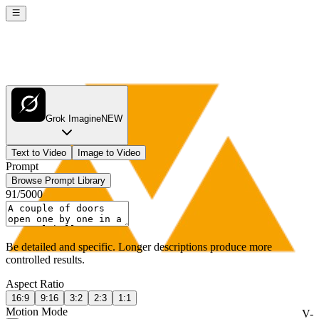
Grok Imagine
NEW
Text to Video
Image to Video
Prompt
Browse Prompt Library
91
/
5000
Be detailed and specific. Longer descriptions produce more
controlled results.
Aspect Ratio
16:9
9:16
3:2
2:3
1:1
Motion Mode
V-