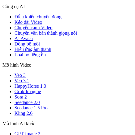
Công cụ AI
Điều khiển chuyển động
Kéo dài Video
Chuyển cảnh Video
Chuyển văn bản thành giọng nói
AI Avatar
Đồng bộ môi
Hiệu ứng âm thanh
Loại bỏ tiếng ồn
Mô hình Video
Veo 3
Veo 3.1
HappyHorse 1.0
Grok Imagine
Sora 2
Seedance 2.0
Seedance 1.5 Pro
Kling 2.6
Mô hình AI khác
GPT Image 2