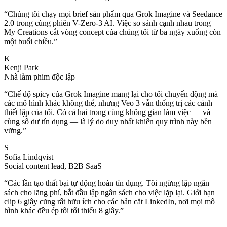
“
Chúng tôi chạy mọi brief sản phẩm qua Grok Imagine và Seedance
2.0 trong cùng phiên V-Zero-3 AI. Việc so sánh cạnh nhau trong
My Creations cắt vòng concept của chúng tôi từ ba ngày xuống còn
một buổi chiều.
”
K
Kenji Park
Nhà làm phim độc lập
“
Chế độ spicy của Grok Imagine mang lại cho tôi chuyển động mà
các mô hình khác không thể, nhưng Veo 3 vẫn thống trị các cảnh
thiết lập của tôi. Có cả hai trong cùng không gian làm việc — và
cùng số dư tín dụng — là lý do duy nhất khiến quy trình này bền
vững.
”
S
Sofia Lindqvist
Social content lead, B2B SaaS
“
Các lần tạo thất bại tự động hoàn tín dụng. Tôi ngừng lập ngân
sách cho lãng phí, bắt đầu lập ngân sách cho việc lặp lại. Giới hạn
clip 6 giây cũng rất hữu ích cho các bản cắt LinkedIn, nơi mọi mô
hình khác đều ép tôi tối thiểu 8 giây.
”