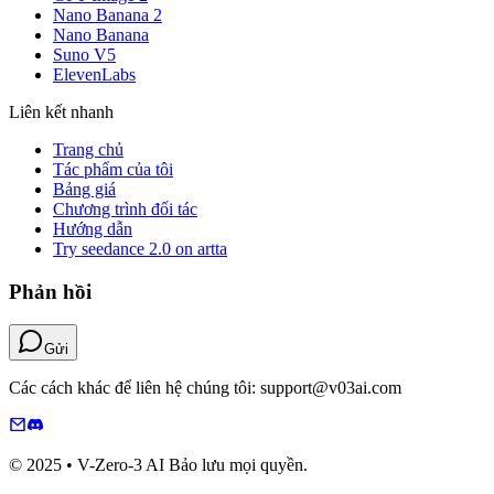
Nano Banana 2
Nano Banana
Suno V5
ElevenLabs
Liên kết nhanh
Trang chủ
Tác phẩm của tôi
Bảng giá
Chương trình đối tác
Hướng dẫn
Try seedance 2.0 on artta
Phản hồi
Gửi
Các cách khác để liên hệ chúng tôi: support@v03ai.com
© 2025 • V-Zero-3 AI Bảo lưu mọi quyền.