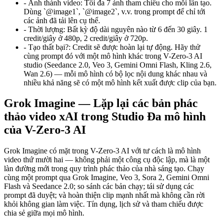
-
Ảnh thành video
:
Tối đa 7 ảnh tham chiếu cho mỗi lần tạo.
Dùng `@image1`, `@image2`, v.v. trong prompt để chỉ tới
các ảnh đã tải lên cụ thể.
-
Thời lượng
:
Bất kỳ độ dài nguyên nào từ 6 đến 30 giây. 1
credit/giây ở 480p, 2 credit/giây ở 720p.
-
Tạo thất bại?
:
Credit sẽ được hoàn lại tự động. Hãy thử
cùng prompt đó với một mô hình khác trong V-Zero-3 AI
studio (Seedance 2.0, Veo 3, Gemini Omni Flash, Kling 2.6,
Wan 2.6) — mỗi mô hình có bộ lọc nội dung khác nhau và
nhiều khả năng sẽ có một mô hình kết xuất được clip của bạn.
Grok Imagine — Lặp lại các bản phác
thảo video xAI trong Studio Đa mô hình
của V-Zero-3 AI
Grok Imagine có mặt trong V-Zero-3 AI với tư cách là mô hình
video thứ mười hai — không phải một công cụ độc lập, mà là một
làn đường mới trong quy trình phác thảo của nhà sáng tạo. Chạy
cùng một prompt qua Grok Imagine, Veo 3, Sora 2, Gemini Omni
Flash và Seedance 2.0; so sánh các bản chạy; tái sử dụng các
prompt đã duyệt; và hoàn thiện clip mạnh nhất mà không cần rời
khỏi không gian làm việc. Tín dụng, lịch sử và tham chiếu được
chia sẻ giữa mọi mô hình.