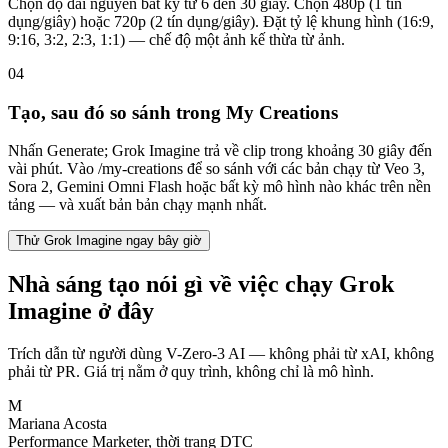
Chọn độ dài nguyên bất kỳ từ 6 đến 30 giây. Chọn 480p (1 tín
dụng/giây) hoặc 720p (2 tín dụng/giây). Đặt tỷ lệ khung hình (16:9,
9:16, 3:2, 2:3, 1:1) — chế độ một ảnh kế thừa từ ảnh.
04
Tạo, sau đó so sánh trong My Creations
Nhấn Generate; Grok Imagine trả về clip trong khoảng 30 giây đến
vài phút. Vào /my-creations để so sánh với các bản chạy từ Veo 3,
Sora 2, Gemini Omni Flash hoặc bất kỳ mô hình nào khác trên nền
tảng — và xuất bản bản chạy mạnh nhất.
Thử Grok Imagine ngay bây giờ
Nhà sáng tạo nói gì về việc chạy Grok
Imagine ở đây
Trích dẫn từ người dùng V-Zero-3 AI — không phải từ xAI, không
phải từ PR. Giá trị nằm ở quy trình, không chỉ là mô hình.
M
Mariana Acosta
Performance Marketer, thời trang DTC