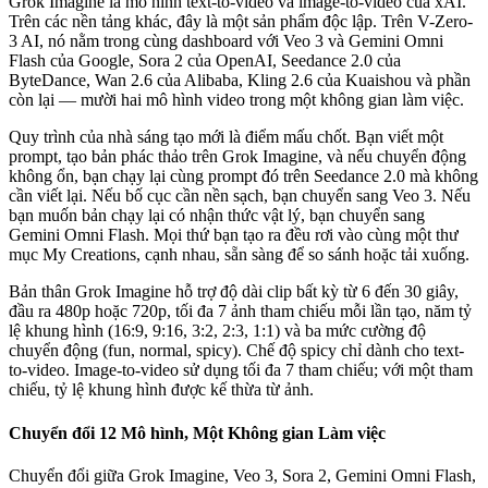
Grok Imagine là mô hình text-to-video và image-to-video của xAI.
Trên các nền tảng khác, đây là một sản phẩm độc lập. Trên V-Zero-
3 AI, nó nằm trong cùng dashboard với Veo 3 và Gemini Omni
Flash của Google, Sora 2 của OpenAI, Seedance 2.0 của
ByteDance, Wan 2.6 của Alibaba, Kling 2.6 của Kuaishou và phần
còn lại — mười hai mô hình video trong một không gian làm việc.
Quy trình của nhà sáng tạo mới là điểm mấu chốt. Bạn viết một
prompt, tạo bản phác thảo trên Grok Imagine, và nếu chuyển động
không ổn, bạn chạy lại cùng prompt đó trên Seedance 2.0 mà không
cần viết lại. Nếu bố cục cần nền sạch, bạn chuyển sang Veo 3. Nếu
bạn muốn bản chạy lại có nhận thức vật lý, bạn chuyển sang
Gemini Omni Flash. Mọi thứ bạn tạo ra đều rơi vào cùng một thư
mục My Creations, cạnh nhau, sẵn sàng để so sánh hoặc tải xuống.
Bản thân Grok Imagine hỗ trợ độ dài clip bất kỳ từ 6 đến 30 giây,
đầu ra 480p hoặc 720p, tối đa 7 ảnh tham chiếu mỗi lần tạo, năm tỷ
lệ khung hình (16:9, 9:16, 3:2, 2:3, 1:1) và ba mức cường độ
chuyển động (fun, normal, spicy). Chế độ spicy chỉ dành cho text-
to-video. Image-to-video sử dụng tối đa 7 tham chiếu; với một tham
chiếu, tỷ lệ khung hình được kế thừa từ ảnh.
Chuyển đổi 12 Mô hình, Một Không gian Làm việc
Chuyển đổi giữa Grok Imagine, Veo 3, Sora 2, Gemini Omni Flash,