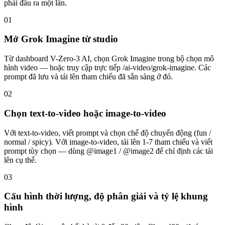
phải đầu ra một lần.
01
Mở Grok Imagine từ studio
Từ dashboard V-Zero-3 AI, chọn Grok Imagine trong bộ chọn mô
hình video — hoặc truy cập trực tiếp /ai-video/grok-imagine. Các
prompt đã lưu và tải lên tham chiếu đã sẵn sàng ở đó.
02
Chọn text-to-video hoặc image-to-video
Với text-to-video, viết prompt và chọn chế độ chuyển động (fun /
normal / spicy). Với image-to-video, tải lên 1-7 tham chiếu và viết
prompt tùy chọn — dùng @image1 / @image2 để chỉ định các tải
lên cụ thể.
03
Cấu hình thời lượng, độ phân giải và tỷ lệ khung
hình