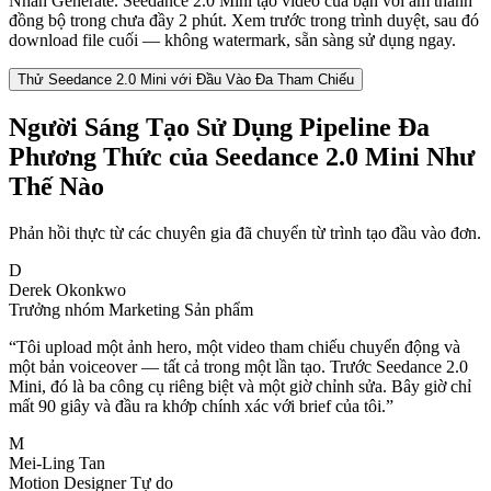
Nhấn Generate. Seedance 2.0 Mini tạo video của bạn với âm thanh
đồng bộ trong chưa đầy 2 phút. Xem trước trong trình duyệt, sau đó
download file cuối — không watermark, sẵn sàng sử dụng ngay.
Thử Seedance 2.0 Mini với Đầu Vào Đa Tham Chiếu
Người Sáng Tạo Sử Dụng Pipeline Đa
Phương Thức của Seedance 2.0 Mini Như
Thế Nào
Phản hồi thực từ các chuyên gia đã chuyển từ trình tạo đầu vào đơn.
D
Derek Okonkwo
Trưởng nhóm Marketing Sản phẩm
“
Tôi upload một ảnh hero, một video tham chiếu chuyển động và
một bản voiceover — tất cả trong một lần tạo. Trước Seedance 2.0
Mini, đó là ba công cụ riêng biệt và một giờ chỉnh sửa. Bây giờ chỉ
mất 90 giây và đầu ra khớp chính xác với brief của tôi.
”
M
Mei-Ling Tan
Motion Designer Tự do