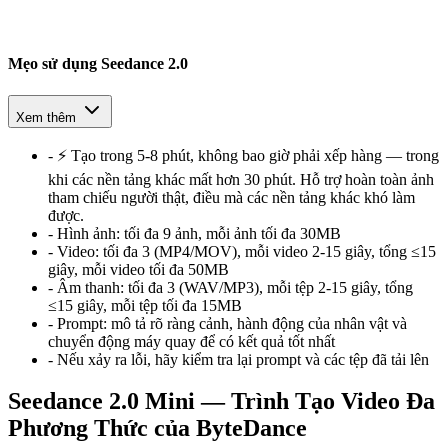
Mẹo sử dụng Seedance 2.0
Xem thêm
-
⚡ Tạo trong 5-8 phút, không bao giờ phải xếp hàng — trong
khi các nền tảng khác mất hơn 30 phút. Hỗ trợ hoàn toàn ảnh
tham chiếu người thật, điều mà các nền tảng khác khó làm
được.
-
Hình ảnh:
tối đa 9 ảnh, mỗi ảnh tối đa 30MB
-
Video:
tối đa 3 (MP4/MOV), mỗi video 2-15 giây, tổng ≤15
giây, mỗi video tối đa 50MB
-
Âm thanh:
tối đa 3 (WAV/MP3), mỗi tệp 2-15 giây, tổng
≤15 giây, mỗi tệp tối đa 15MB
-
Prompt:
mô tả rõ ràng cảnh, hành động của nhân vật và
chuyển động máy quay để có kết quả tốt nhất
-
Nếu xảy ra lỗi, hãy kiểm tra lại prompt và các tệp đã tải lên
Seedance 2.0 Mini — Trình Tạo Video Đa
Phương Thức của ByteDance