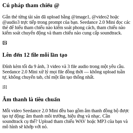
Cú pháp tham chiếu @
Gắn thẻ từng tài sản đã upload bằng @image1, @video2 hoặc
@audio3 trực tiếp trong prompt của bạn. Seedance 2.0 Mini đọc các
thẻ để hiểu tham chiếu nào kiểm soát phong cách, tham chiếu nào
kiểm soát chuyển động và tham chiếu nào cung cấp soundtrack.
Lên đến 12 file mỗi lần tạo
Đính kèm tối đa 9 ảnh, 3 video và 3 file audio trong một yêu cầu.
Seedance 2.0 Mini xử lý mọi file đồng thời — không upload tuần
tự, không chuyển tab, chỉ một lần tạo thống nhất.
Âm thanh là tiêu chuẩn
Mỗi video Seedance 2.0 Mini đều bao gồm âm thanh đồng bộ được
tạo tự động: âm thanh môi trường, hiệu ứng và nhạc. Cần
soundtrack cụ thể? Upload tham chiếu WAV hoặc MP3 của bạn và
mô hình sẽ khớp với nó.