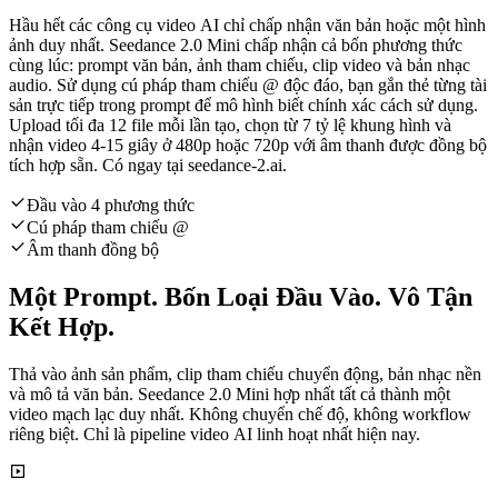
Hầu hết các công cụ video AI chỉ chấp nhận văn bản hoặc một hình
ảnh duy nhất. Seedance 2.0 Mini chấp nhận cả bốn phương thức
cùng lúc: prompt văn bản, ảnh tham chiếu, clip video và bản nhạc
audio. Sử dụng cú pháp tham chiếu @ độc đáo, bạn gắn thẻ từng tài
sản trực tiếp trong prompt để mô hình biết chính xác cách sử dụng.
Upload tối đa 12 file mỗi lần tạo, chọn từ 7 tỷ lệ khung hình và
nhận video 4-15 giây ở 480p hoặc 720p với âm thanh được đồng bộ
tích hợp sẵn. Có ngay tại seedance-2.ai.
Đầu vào 4 phương thức
Cú pháp tham chiếu @
Âm thanh đồng bộ
Một Prompt. Bốn Loại Đầu Vào. Vô Tận
Kết Hợp.
Thả vào ảnh sản phẩm, clip tham chiếu chuyển động, bản nhạc nền
và mô tả văn bản. Seedance 2.0 Mini hợp nhất tất cả thành một
video mạch lạc duy nhất. Không chuyển chế độ, không workflow
riêng biệt. Chỉ là pipeline video AI linh hoạt nhất hiện nay.