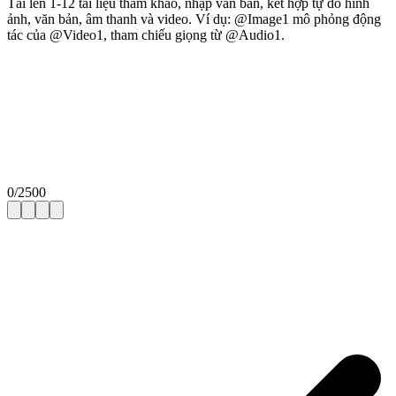
Tải lên 1-12 tài liệu tham khảo, nhập văn bản, kết hợp tự do hình
ảnh, văn bản, âm thanh và video. Ví dụ: @Image1 mô phỏng động
tác của @Video1, tham chiếu giọng từ @Audio1.
0
/
2500