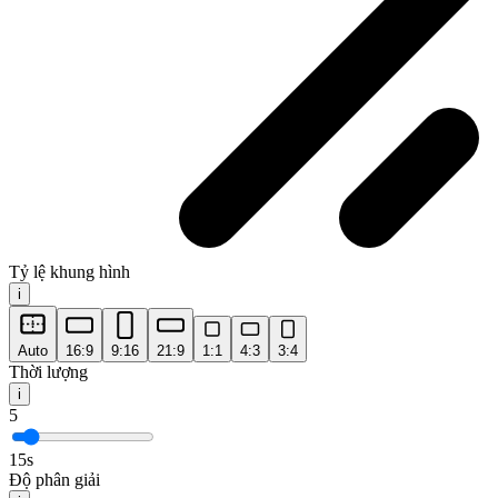
Tỷ lệ khung hình
i
Auto
16:9
9:16
21:9
1:1
4:3
3:4
Thời lượng
i
5
15s
Độ phân giải