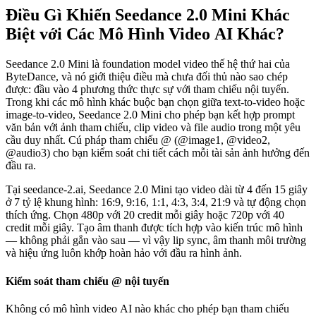
Điều Gì Khiến Seedance 2.0 Mini Khác
Biệt với Các Mô Hình Video AI Khác?
Seedance 2.0 Mini là foundation model video thế hệ thứ hai của
ByteDance, và nó giới thiệu điều mà chưa đối thủ nào sao chép
được: đầu vào 4 phương thức thực sự với tham chiếu nội tuyến.
Trong khi các mô hình khác buộc bạn chọn giữa text-to-video hoặc
image-to-video, Seedance 2.0 Mini cho phép bạn kết hợp prompt
văn bản với ảnh tham chiếu, clip video và file audio trong một yêu
cầu duy nhất. Cú pháp tham chiếu @ (@image1, @video2,
@audio3) cho bạn kiểm soát chi tiết cách mỗi tài sản ảnh hưởng đến
đầu ra.
Tại seedance-2.ai, Seedance 2.0 Mini tạo video dài từ 4 đến 15 giây
ở 7 tỷ lệ khung hình: 16:9, 9:16, 1:1, 4:3, 3:4, 21:9 và tự động chọn
thích ứng. Chọn 480p với 20 credit mỗi giây hoặc 720p với 40
credit mỗi giây. Tạo âm thanh được tích hợp vào kiến trúc mô hình
— không phải gắn vào sau — vì vậy lip sync, âm thanh môi trường
và hiệu ứng luôn khớp hoàn hảo với đầu ra hình ảnh.
Kiểm soát tham chiếu @ nội tuyến
Không có mô hình video AI nào khác cho phép bạn tham chiếu