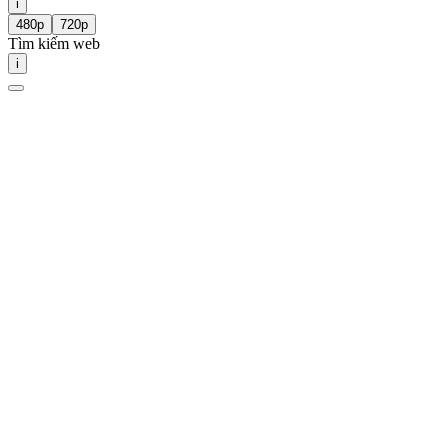
i
480p
720p
Tìm kiếm web
i