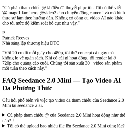
“
Cú pháp tham chiếu @ là điều đã thuyết phục tôi. Tôi có thể viết
'@image1 làm hero, @video2 cho chuyển động camera' và mô hình
thực sự làm theo hướng dẫn. Không có công cụ video AI nào khác
cho tôi mức độ kiểm soát bố cục như vậy.
”
P
Patrick Reeves
Nhà sáng lập thương hiệu DTC
“
Với 20 credit mỗi giây cho 480p, tôi thử concept cả ngày mà
không lo về ngân sách. Khi có cái gì hoạt động, tôi render lại ở
720p cho quảng cáo cuối. Chúng tôi sản xuất 30+ video sản phẩm
mỗi tuần theo cách này.
”
FAQ Seedance 2.0 Mini — Tạo Video AI
Đa Phương Thức
Câu hỏi phổ biến về việc tạo video đa tham chiếu của Seedance 2.0
Mini tại seedance-2.ai.
Cú pháp tham chiếu @ của Seedance 2.0 Mini hoạt động như thế
nào?
Tôi có thể upload bao nhiêu file lên Seedance 2.0 Mini cùng lúc?