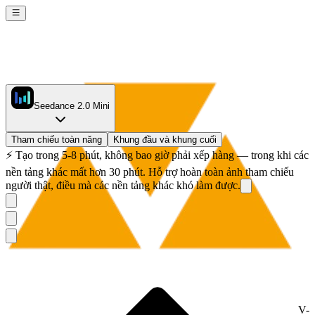
Seedance 2.0 Mini
Tham chiếu toàn năng
Khung đầu và khung cuối
⚡
Tạo trong 5-8 phút, không bao giờ phải xếp hàng — trong khi các
nền tảng khác mất hơn 30 phút. Hỗ trợ hoàn toàn ảnh tham chiếu
người thật, điều mà các nền tảng khác khó làm được.
V-