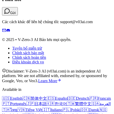
Gửi
Các cách khác để liên hệ chúng tôi: support@v03ai.com
© 2025 • V-Zero-3 AI Bảo lưu mọi quyền.
Tuyên bố miễn trừ
Chính sách bảo mật
Chính sách hoàn tiền
Điều khoản dịch vụ
Disclaimer: V-Zero-3 AI (v03ai.com) is an independent AI
platform. We are not affiliated with, endorsed by, or sponsored by
Google, Veo, or Veo3.
Learn More
Available in
🇺🇸
English
🇨🇳
简体中文
🇪🇸
Español
🇩🇪
Deutsch
🇫🇷
Français
🇵🇹
Português
🇯🇵
日本語
🇰🇷
한국어
🇹🇼
繁體中文
🇸🇦
العربية
🇹🇭
ไทย
🇻🇳
Tiếng Việt
🇮🇹
Italiano
🇵🇱
Polski
🇩🇰
Dansk
🇳🇴