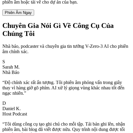
phiên âm hoặc tải về cho dự án của bạn.
Phiên Âm Ngay
Chuyên Gia Nói Gì Về Công Cụ Của
Chúng Tôi
Nhà báo, podcaster và chuyên gia tin tưởng V-Zero-3 AI cho phiên
âm chính xác.
S
Sarah M.
Nhà Báo
“
Độ chính xác rất ấn tượng. Tôi phiên âm phỏng vấn trong giây
thay vì hàng giờ gõ phím. AI xử lý giọng vùng khác nhau tốt đến
ngạc nhiên.
”
D
Daniel K.
Host Podcast
“
Tôi dùng công cụ tạo ghi chú cho mỗi tập. Tải bản ghi lên, nhận
phiên âm, bài blog đã viết được nửa. Quy trình nội dung được tối