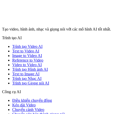
Tạo video, hình ảnh, nhạc và giọng nói với các mô hình AI tốt nhất.
Trình tạo AI
Trình tạo Video AI
Text to Video AI
Image to Video AI
Reference to Video
Video to Video AI
Trình tạo Hình ảnh AI
Text to Image AI
Trình tạo Nhạc AI
Trình tạo Giọng nói AI
Công cụ AI
Điều khiển chuyển động
Kéo dài Video
Chuyển cảnh Video