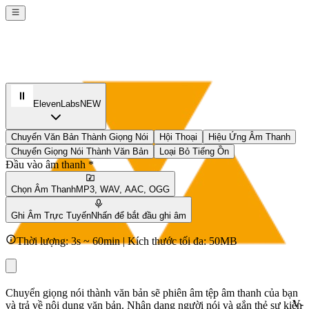
ElevenLabs
NEW
Chuyển Văn Bản Thành Giọng Nói
Hội Thoại
Hiệu Ứng Âm Thanh
Chuyển Giọng Nói Thành Văn Bản
Loại Bỏ Tiếng Ồn
Đầu vào âm thanh *
Chọn Âm Thanh
MP3, WAV, AAC, OGG
Ghi Âm Trực Tuyến
Nhấn để bắt đầu ghi âm
Thời lượng: 3s ~ 60min | Kích thước tối đa: 50MB
Chuyển giọng nói thành văn bản sẽ phiên âm tệp âm thanh của bạn
V-
và trả về nội dung văn bản. Nhận dạng người nói và gắn thẻ sự kiện