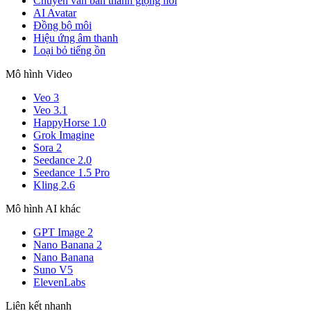
Chuyển văn bản thành giọng nói
AI Avatar
Đồng bộ môi
Hiệu ứng âm thanh
Loại bỏ tiếng ồn
Mô hình Video
Veo 3
Veo 3.1
HappyHorse 1.0
Grok Imagine
Sora 2
Seedance 2.0
Seedance 1.5 Pro
Kling 2.6
Mô hình AI khác
GPT Image 2
Nano Banana 2
Nano Banana
Suno V5
ElevenLabs
Liên kết nhanh