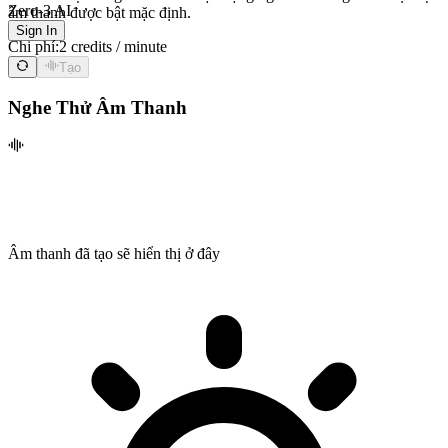
Zero-3 AI
âm thanh được bật mặc định.
Sign In
Chi phí:
2 credits / minute
Tạo
Nghe Thử Âm Thanh
Âm thanh đã tạo sẽ hiển thị ở đây