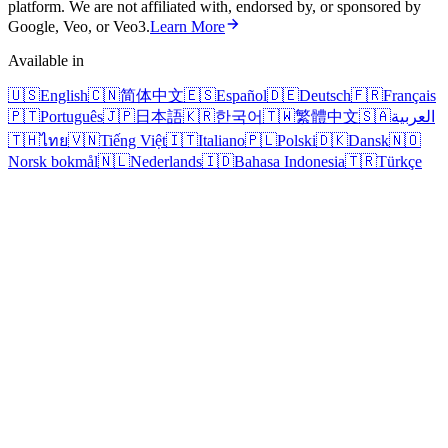
platform. We are not affiliated with, endorsed by, or sponsored by
Google, Veo, or Veo3.
Learn More
Available in
🇺🇸
English
🇨🇳
简体中文
🇪🇸
Español
🇩🇪
Deutsch
🇫🇷
Français
🇵🇹
Português
🇯🇵
日本語
🇰🇷
한국어
🇹🇼
繁體中文
🇸🇦
العربية
🇹🇭
ไทย
🇻🇳
Tiếng Việt
🇮🇹
Italiano
🇵🇱
Polski
🇩🇰
Dansk
🇳🇴
Norsk bokmål
🇳🇱
Nederlands
🇮🇩
Bahasa Indonesia
🇹🇷
Türkçe