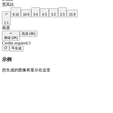
宽高比
9:16
16:9
3:4
4:3
3:2
2:3
21:9
1:1
画质
高清 (4K)
基础 (2K)
Credits required:
3
生成
示例
您生成的图像将显示在这里