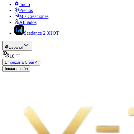
Inicio
Precios
Mis Creaciones
Afiliados
Seedance 2.0
HOT
Español
10
Empezar a Crear
Iniciar sesión