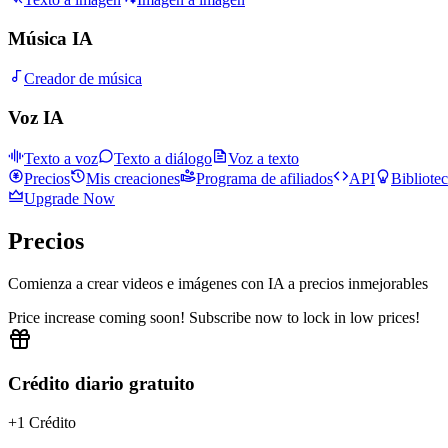
Música IA
Creador de música
Voz IA
Texto a voz
Texto a diálogo
Voz a texto
Precios
Mis creaciones
Programa de afiliados
API
Bibliote
Upgrade Now
Precios
Comienza a crear videos e imágenes con IA a precios inmejorables
Price increase coming soon! Subscribe now to lock in low prices!
Crédito diario gratuito
+1 Crédito