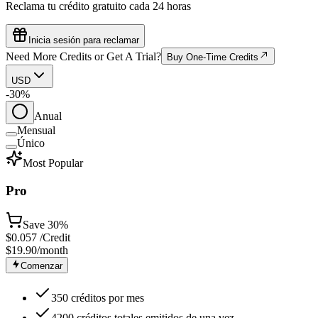
Reclama tu crédito gratuito cada 24 horas
Inicia sesión para reclamar
Need More Credits or Get A Trial?
Buy One-Time Credits
USD
-30%
Anual
Mensual
Único
Most Popular
Pro
Save
30%
$
0.057
/Credit
$19.90
/month
Comenzar
350 créditos por mes
4200 créditos totales emitidos de una vez