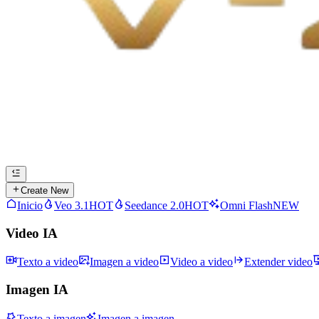
Create New
Inicio
Veo 3.1
HOT
Seedance 2.0
HOT
Omni Flash
NEW
Video IA
Texto a video
Imagen a video
Video a video
Extender video
Imagen IA
Texto a imagen
Imagen a imagen