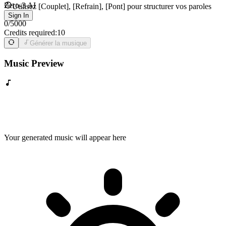
Zero-3 AI
Utilisez [Couplet], [Refrain], [Pont] pour structurer vos paroles
Sign In
0
/
5000
Credits required:
10
Générer la musique
Music Preview
Your generated music will appear here