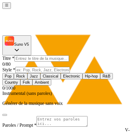
Suno V5
Titre
*
0
/80
Style
*
Pop
Rock
Jazz
Classical
Electronic
Hip-hop
R&B
Country
Folk
Ambient
0
/1000
Instrumental (sans paroles)
Générer de la musique sans voix
Paroles / Prompt *
V-