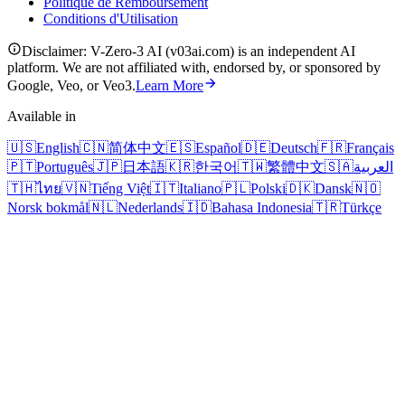
Politique de Remboursement
Conditions d'Utilisation
Disclaimer: V-Zero-3 AI (v03ai.com) is an independent AI
platform. We are not affiliated with, endorsed by, or sponsored by
Google, Veo, or Veo3.
Learn More
Available in
🇺🇸
English
🇨🇳
简体中文
🇪🇸
Español
🇩🇪
Deutsch
🇫🇷
Français
🇵🇹
Português
🇯🇵
日本語
🇰🇷
한국어
🇹🇼
繁體中文
🇸🇦
العربية
🇹🇭
ไทย
🇻🇳
Tiếng Việt
🇮🇹
Italiano
🇵🇱
Polski
🇩🇰
Dansk
🇳🇴
Norsk bokmål
🇳🇱
Nederlands
🇮🇩
Bahasa Indonesia
🇹🇷
Türkçe