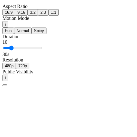
Aspect Ratio
16:9
9:16
3:2
2:3
1:1
Motion Mode
i
Fun
Normal
Spicy
Duration
10
30
s
Resolution
480p
720p
Public Visibility
i