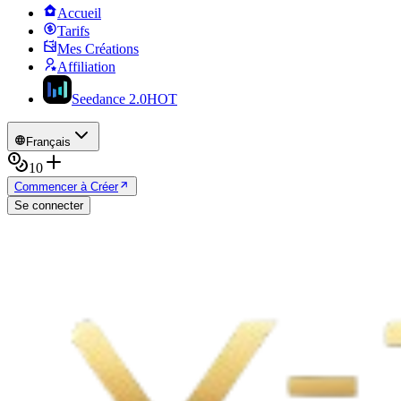
Accueil
Tarifs
Mes Créations
Affiliation
Seedance 2.0
HOT
Français
10
Commencer à Créer
Se connecter