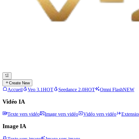
Create New
Accueil
Veo 3.1
HOT
Seedance 2.0
HOT
Omni Flash
NEW
Vidéo IA
Texte vers vidéo
Image vers vidéo
Vidéo vers vidéo
Extensio
Image IA
Texte vers image
Image vers image