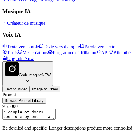
Musique IA
Créateur de musique
Voix IA
Texte vers parole
Texte vers dialogue
Parole vers texte
Tarifs
Mes créations
Programme d'affiliation
API
Bibliothè
Upgrade Now
Grok Imagine
NEW
Text to Video
Image to Video
Prompt
Browse Prompt Library
91
/
5000
Be detailed and specific. Longer descriptions produce more controlled 