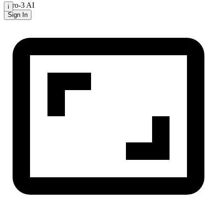
Zero-3 AI
i
Sign In