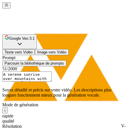
Google Veo 3.1
Texte vers Vidéo
Image vers Vidéo
Prompt
Parcourir la bibliothèque de prompts
51
/2000
Soyez détaillé et précis sur votre vidéo. Les descriptions plus
longues fonctionnent mieux pour la génération vocale.
Mode de génération
i
rapide
qualité
V-
Résolution