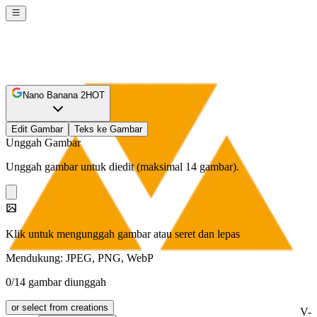
Nano Banana 2
HOT
Edit Gambar
Teks ke Gambar
Unggah Gambar
Unggah gambar untuk diedit (maksimal 14 gambar).
Klik untuk mengunggah gambar atau seret dan lepas
Mendukung: JPEG, PNG, WebP
0/14 gambar diunggah
or select from creations
V-