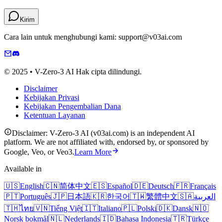
Kirim
Cara lain untuk menghubungi kami: support@v03ai.com
© 2025 • V-Zero-3 AI Hak cipta dilindungi.
Disclaimer
Kebijakan Privasi
Kebijakan Pengembalian Dana
Ketentuan Layanan
Disclaimer: V-Zero-3 AI (v03ai.com) is an independent AI
platform. We are not affiliated with, endorsed by, or sponsored by
Google, Veo, or Veo3.
Learn More
Available in
🇺🇸
English
🇨🇳
简体中文
🇪🇸
Español
🇩🇪
Deutsch
🇫🇷
Français
🇵🇹
Português
🇯🇵
日本語
🇰🇷
한국어
🇹🇼
繁體中文
🇸🇦
العربية
🇹🇭
ไทย
🇻🇳
Tiếng Việt
🇮🇹
Italiano
🇵🇱
Polski
🇩🇰
Dansk
🇳🇴
Norsk bokmål
🇳🇱
Nederlands
🇮🇩
Bahasa Indonesia
🇹🇷
Türkçe