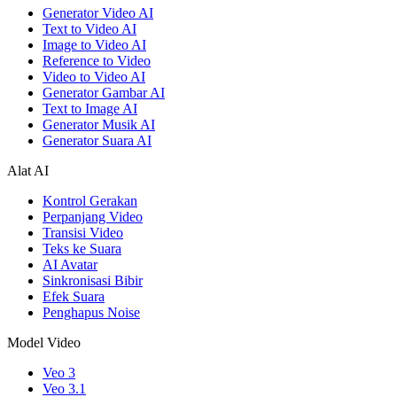
Generator Video AI
Text to Video AI
Image to Video AI
Reference to Video
Video to Video AI
Generator Gambar AI
Text to Image AI
Generator Musik AI
Generator Suara AI
Alat AI
Kontrol Gerakan
Perpanjang Video
Transisi Video
Teks ke Suara
AI Avatar
Sinkronisasi Bibir
Efek Suara
Penghapus Noise
Model Video
Veo 3
Veo 3.1