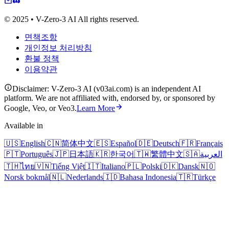
© 2025 • V-Zero-3 AI All rights reserved.
면책조항
개인정보 처리방침
환불 정책
이용약관
Disclaimer: V-Zero-3 AI (v03ai.com) is an independent AI
platform. We are not affiliated with, endorsed by, or sponsored by
Google, Veo, or Veo3.
Learn More
Available in
🇺🇸
English
🇨🇳
简体中文
🇪🇸
Español
🇩🇪
Deutsch
🇫🇷
Français
🇵🇹
Português
🇯🇵
日本語
🇰🇷
한국어
🇹🇼
繁體中文
🇸🇦
العربية
🇹🇭
ไทย
🇻🇳
Tiếng Việt
🇮🇹
Italiano
🇵🇱
Polski
🇩🇰
Dansk
🇳🇴
Norsk bokmål
🇳🇱
Nederlands
🇮🇩
Bahasa Indonesia
🇹🇷
Türkçe