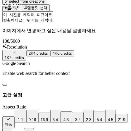
or select from creations
Zero-3 AI
프롬프트
템플릿 선택
Sign In
이미지에서 변경하고 싶은 내용을 설명하세요
138
/5000
Resolution
2K
4
credits
4K
6
credits
1K
2
credits
Google Search
Enable web search for better context
고급 설정
Aspect Ratio
1:1
9:16
16:9
3:4
4:3
3:2
2:3
5:4
4:5
21:9
자동