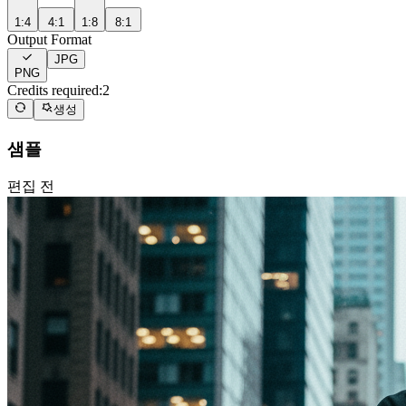
1:4
4:1
1:8
8:1
Output Format
JPG
PNG
Credits required:
2
생성
샘플
편집 전