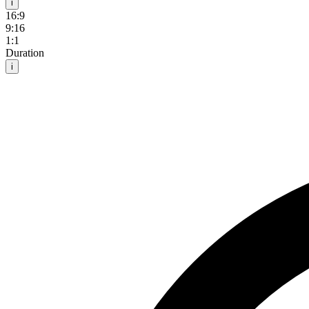
i
16:9
9:16
1:1
Duration
i