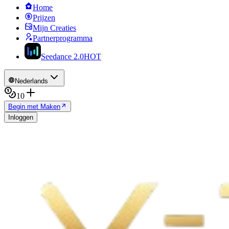
Home
Prijzen
Mijn Creaties
Partnerprogramma
Seedance 2.0
HOT
Nederlands
10
Begin met Maken
Inloggen