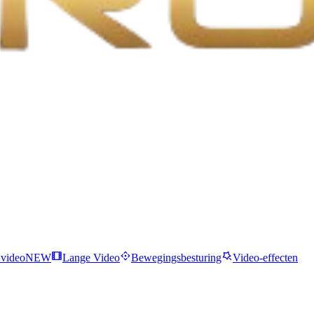
 video
NEW
Lange Video
Bewegingsbesturing
Video-effecten