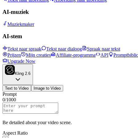
AI-muziek
Muziekmaker
AI-stem
Tekst naar spraak
Tekst naar dialoog
Spraak naar tekst
Prijzen
Mijn creaties
Affiliate-programma
API
Promptbibli
Upgrade Now
Kling 2.6
Text to Video
Image to Video
Prompt
0
/
1000
Be detailed about your video scene.
Aspect Ratio