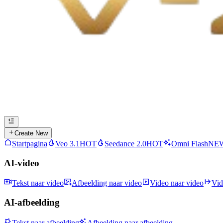
Create New
Startpagina
Veo 3.1
HOT
Seedance 2.0
HOT
Omni Flash
NE
AI-video
Tekst naar video
Afbeelding naar video
Video naar video
Vid
AI-afbeelding
Tekst naar afbeelding
Afbeelding naar afbeelding