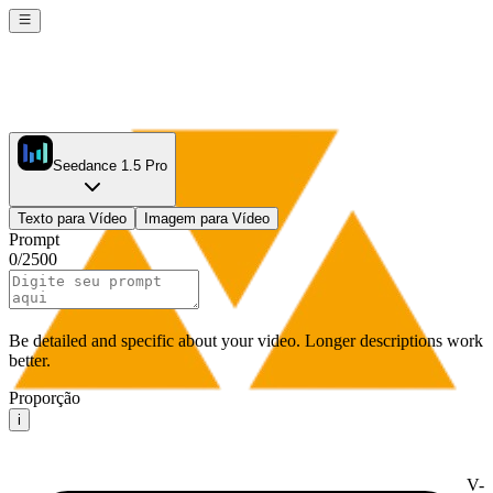
Seedance 1.5 Pro
Texto para Vídeo
Imagem para Vídeo
Prompt
0
/
2500
Be detailed and specific about your video. Longer descriptions work
better.
Proporção
i
V-