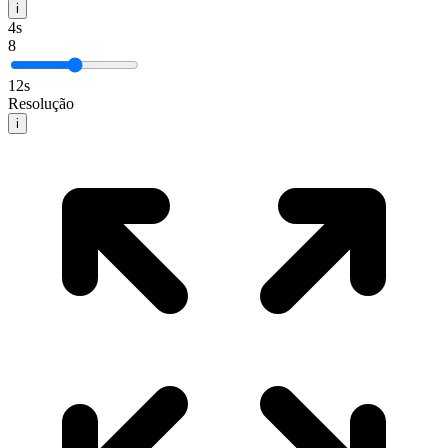
i
4
s
8
12
s
Resolução
i