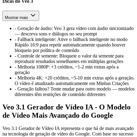
Dicas do Veo 3
Mostrar mais
-
Geração de áudio
:
Veo 3 gera vídeo com áudio sincronizado
— descreva sons e diálogos no seu prompt
-
Fallback inteligente
:
Ative o fallback inteligente no modo
Rápido 16:9 para repetir automaticamente quando houver
bloqueio por política de conteúdo
-
Controle de semente
:
Bloqueie o valor da semente para
reproduzir resultados semelhantes em múltiplas gerações
-
Melhoria 1080P
:
+3 créditos, ~1-2 min extras após a
geração
-
Melhoria 4K
:
+20 créditos, ~5-10 min extras após a geração.
O vídeo é atualizado automaticamente em Minhas Criações
-
Geração falhou? Tente mudar para outro modelo — modelos
diferentes têm restrições de conteúdo diferentes
Veo 3.1 Gerador de Vídeo IA - O Modelo
de Vídeo Mais Avançado do Google
Veo 3.1 Gerador de Vídeo IA representa o que há de mais avançado
na tecnologia de geração de vídeo do Google. Com base no sucesso