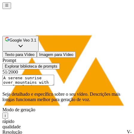
Google Veo 3.1
Texto para Vídeo
Imagem para Vídeo
Prompt
Explorar biblioteca de prompts
51
/2000
Seja detalhado e específico sobre o seu vídeo. Descrições mais
longas funcionam melhor para geração de voz.
Modo de geração
i
rápido
qualidade
V-
Resolução