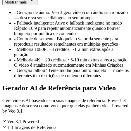
Mostrar mais
-
Geração de áudio
:
Veo 3 gera vídeo com áudio sincronizado
— descreva sons e diálogos no seu prompt
-
Fallback inteligente
:
Ative o fallback inteligente no modo
Rápido 16:9 para repetir automaticamente quando houver
bloqueio por política de conteúdo
-
Controle de semente
:
Bloqueie o valor da semente para
reproduzir resultados semelhantes em múltiplas gerações
-
Melhoria 1080P
:
+3 créditos, ~1-2 min extras após a
geração
-
Melhoria 4K
:
+20 créditos, ~5-10 min extras após a geração.
O vídeo é atualizado automaticamente em Minhas Criações
-
Geração falhou? Tente mudar para outro modelo — modelos
diferentes têm restrições de conteúdo diferentes
Gerador AI de Referência para Vídeo
Gere vídeos AI baseados em suas imagens de referência. Envie 1-3
imagens e descreva como você quer que elas ganhem vida. Powered
by Veo 3.1.
Veo 3.1 Powered
1-3 Imagens de Referência