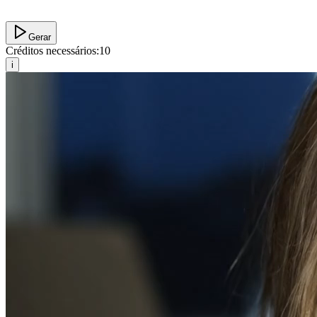
Gerar
Créditos necessários:
10
i