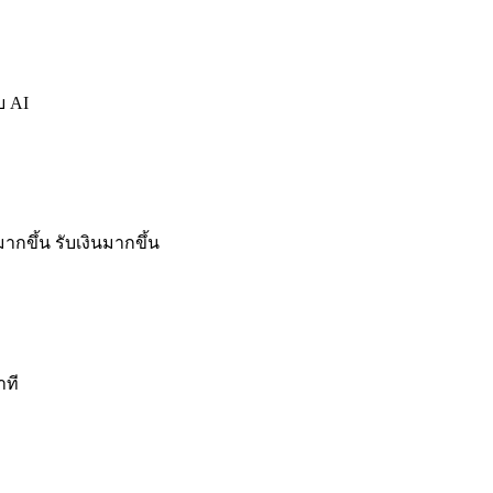
บ AI
ขึ้น รับเงินมากขึ้น
าที