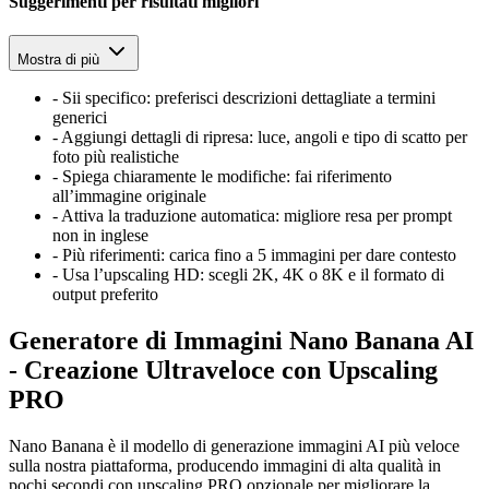
Suggerimenti per risultati migliori
Mostra di più
-
Sii specifico: preferisci descrizioni dettagliate a termini
generici
-
Aggiungi dettagli di ripresa: luce, angoli e tipo di scatto per
foto più realistiche
-
Spiega chiaramente le modifiche: fai riferimento
all’immagine originale
-
Attiva la traduzione automatica: migliore resa per prompt
non in inglese
-
Più riferimenti: carica fino a 5 immagini per dare contesto
-
Usa l’upscaling HD: scegli 2K, 4K o 8K e il formato di
output preferito
Generatore di Immagini Nano Banana AI
- Creazione Ultraveloce con Upscaling
PRO
Nano Banana è il modello di generazione immagini AI più veloce
sulla nostra piattaforma, producendo immagini di alta qualità in
pochi secondi con upscaling PRO opzionale per migliorare la