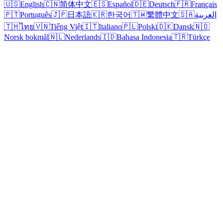
🇺🇸
English
🇨🇳
简体中文
🇪🇸
Español
🇩🇪
Deutsch
🇫🇷
Français
🇵🇹
Português
🇯🇵
日本語
🇰🇷
한국어
🇹🇼
繁體中文
🇸🇦
العربية
🇹🇭
ไทย
🇻🇳
Tiếng Việt
🇮🇹
Italiano
🇵🇱
Polski
🇩🇰
Dansk
🇳🇴
Norsk bokmål
🇳🇱
Nederlands
🇮🇩
Bahasa Indonesia
🇹🇷
Türkçe