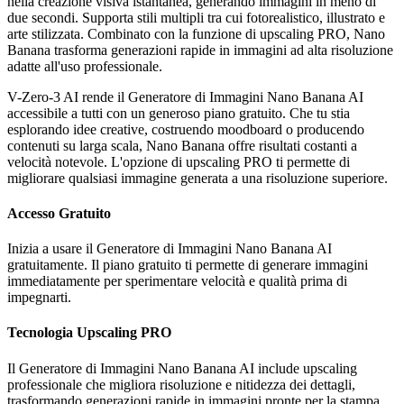
nella creazione visiva istantanea, generando immagini in meno di
due secondi. Supporta stili multipli tra cui fotorealistico, illustrato e
arte stilizzata. Combinato con la funzione di upscaling PRO, Nano
Banana trasforma generazioni rapide in immagini ad alta risoluzione
adatte all'uso professionale.
V-Zero-3 AI rende il Generatore di Immagini Nano Banana AI
accessibile a tutti con un generoso piano gratuito. Che tu stia
esplorando idee creative, costruendo moodboard o producendo
contenuti su larga scala, Nano Banana offre risultati costanti a
velocità notevole. L'opzione di upscaling PRO ti permette di
migliorare qualsiasi immagine generata a una risoluzione superiore.
Accesso Gratuito
Inizia a usare il Generatore di Immagini Nano Banana AI
gratuitamente. Il piano gratuito ti permette di generare immagini
immediatamente per sperimentare velocità e qualità prima di
impegnarti.
Tecnologia Upscaling PRO
Il Generatore di Immagini Nano Banana AI include upscaling
professionale che migliora risoluzione e nitidezza dei dettagli,
trasformando generazioni rapide in immagini pronte per la stampa.