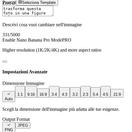
Prompt
Seleziona Template
Zero-3 AI
Sign In
Descrivi cosa vuoi cambiare nell'immagine
331
/5000
Enable Nano Banana Pro Mode
PRO
Higher resolution (1K/2K/4K) and more aspect ratios
Impostazioni Avanzate
Dimensione Immagine
1:1
9:16
16:9
3:4
4:3
3:2
2:3
5:4
4:5
21:9
Auto
Scegli la dimensione dell'immagine più adatta alle tue esigenze.
Output Format
JPEG
PNG