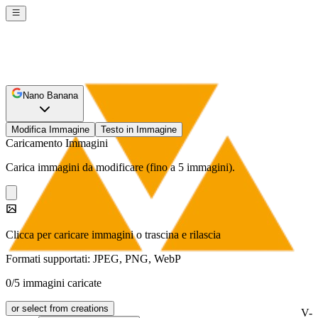
Nano Banana
Modifica Immagine
Testo in Immagine
Caricamento Immagini
Carica immagini da modificare (fino a 5 immagini).
Clicca per caricare immagini o trascina e rilascia
Formati supportati: JPEG, PNG, WebP
0/5 immagini caricate
or select from creations
V-